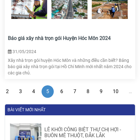
Báo giá xây nhà trọn gói Huyện Hóc Môn 2024
31/05/2024
Xây nhà trọn gói huyện Hóc Môn và những điều cần biết? Bảng
báo giá xây nhà trọn gói tại Hồ Chí Minh mới nhất năm 2024 cho
các gia chủ.
2
3
4
5
6
7
8
9
10
…
BÀI VIẾT MỚI NHẤT
LỄ KHỞI CÔNG BIỆT THỰ CHỊ HỢI -
BUÔN MÊ THUỘT, ĐẮK LẮK