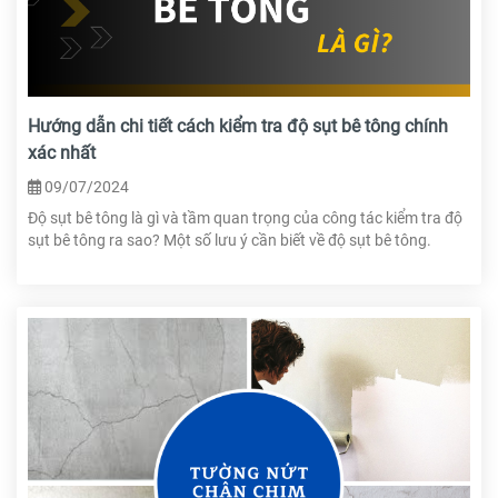
Hướng dẫn chi tiết cách kiểm tra độ sụt bê tông chính
xác nhất
09/07/2024
Độ sụt bê tông là gì và tầm quan trọng của công tác kiểm tra độ
sụt bê tông ra sao? Một số lưu ý cần biết về độ sụt bê tông.