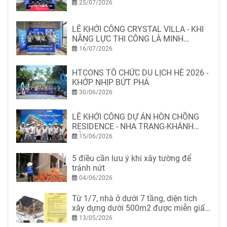
25/07/2026
LỄ KHỞI CÔNG CRYSTAL VILLA - KHI
NĂNG LỰC THI CÔNG LÀ MINH
CHỨNG
16/07/2026
HTCONS TỔ CHỨC DU LỊCH HÈ 2026 -
KHỚP NHỊP BỨT PHÁ
30/06/2026
LỄ KHỞI CÔNG DỰ ÁN HÒN CHỒNG
RESIDENCE - NHA TRANG-KHÁNH
HÒA
15/06/2026
5 điều cần lưu ý khi xây tường để
tránh nứt
04/06/2026
Từ 1/7, nhà ở dưới 7 tầng, diện tích
xây dựng dưới 500m2 được miễn giấy
phép xây dựng
13/05/2026