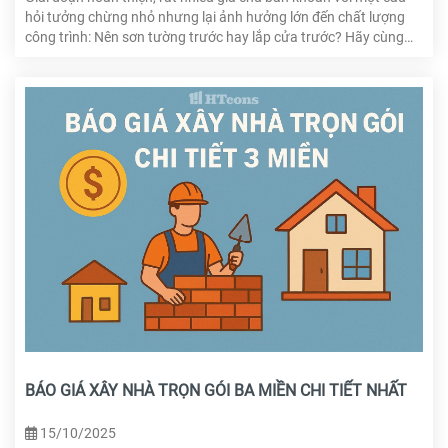
hỏi tưởng chừng nhỏ nhưng lại ảnh hưởng lớn đến chất lượng
công trình: Nên sơn tường trước hay lắp cửa trước? Hãy cùng
HTcons giải đáp thắc mắc trong bài viết này nhé!
BÁO GIÁ XÂY NHÀ TRỌN GÓI BA MIỀN CHI TIẾT NHẤT
15/10/2025