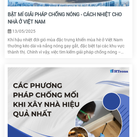
BẬT MÍ GIẢI PHÁP CHỐNG NÓNG - CÁCH NHIỆT CHO
NHÀ Ở VIỆT NAM
13/05/2025
Khí hậu nhiệt đới gió mùa đặc trưng khiến mùa hè ở Việt Nam
thường kéo dài và nắng nóng gay gắt, đặc biệt tại các khu vực
thành thị. Chính vì vậy, việc tìm kiếm giải pháp chống nóng –
cách nhiệt hiệu quả ngay từ khâu thiết kế và thi công là vô cùng
quan trọng. Xem ngay bài viết để biết 6 giải pháp siêu hiệu quả!