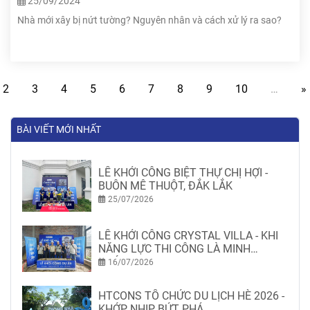
25/09/2024
Nhà mới xây bị nứt tường? Nguyên nhân và cách xử lý ra sao?
2
3
4
5
6
7
8
9
10
…
»
BÀI VIẾT MỚI NHẤT
LỄ KHỞI CÔNG BIỆT THỰ CHỊ HỢI -
BUÔN MÊ THUỘT, ĐẮK LẮK
25/07/2026
LỄ KHỞI CÔNG CRYSTAL VILLA - KHI
NĂNG LỰC THI CÔNG LÀ MINH
CHỨNG
16/07/2026
HTCONS TỔ CHỨC DU LỊCH HÈ 2026 -
KHỚP NHỊP BỨT PHÁ