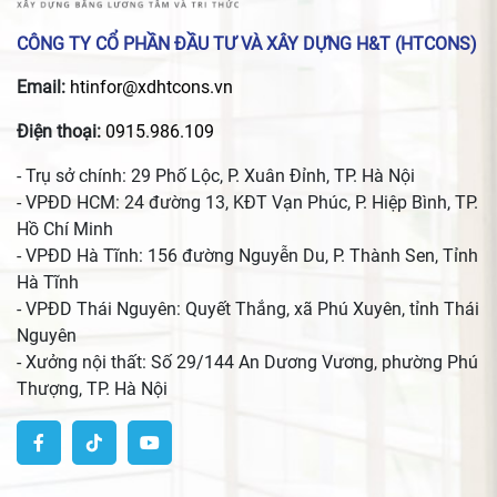
CÔNG TY CỔ PHẦN ĐẦU TƯ VÀ XÂY DỰNG H&T (HTCONS)
Email:
htinfor@xdhtcons.vn
Điện thoại:
0915.986.109
- Trụ sở chính: 29 Phố Lộc, P. Xuân Đỉnh, TP. Hà Nội
- VPĐD HCM: 24 đường 13, KĐT Vạn Phúc, P. Hiệp Bình, TP.
Hồ Chí Minh
- VPĐD Hà Tĩnh: 156 đường Nguyễn Du, P. Thành Sen, Tỉnh
Hà Tĩnh
- VPĐD Thái Nguyên: Quyết Thắng, xã Phú Xuyên, tỉnh Thái
Nguyên
- Xưởng nội thất: Số 29/144 An Dương Vương, phường Phú
Thượng, TP. Hà Nội