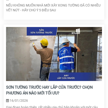
NẾU KHÔNG MUỐN NHÀ MỚI XÂY XONG TƯỜNG ĐÃ CÓ NHIỀU
VẾT NỨT - HÃY CHÚ Ý 5 ĐIỀU SAU
SƠN TƯỜNG TRƯỚC HAY LẮP CỬA TRƯỚC? CHỌN
PHƯƠNG ÁN NÀO MỚI TỐI ƯU?
16/01/2026
Giai đoạn hoàn thiện, rất nhiều gia chủ băn khoăn với một câu