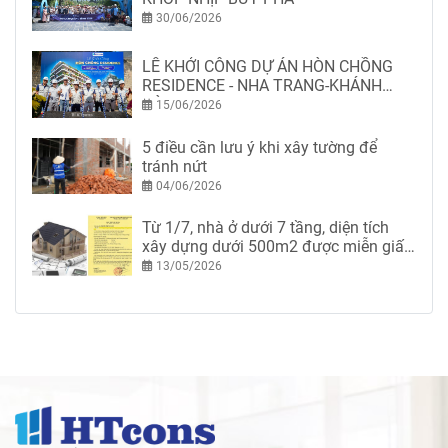
30/06/2026
LỄ KHỞI CÔNG DỰ ÁN HÒN CHỒNG
RESIDENCE - NHA TRANG-KHÁNH
HÒA
15/06/2026
5 điều cần lưu ý khi xây tường để
tránh nứt
04/06/2026
Từ 1/7, nhà ở dưới 7 tầng, diện tích
xây dựng dưới 500m2 được miễn giấy
phép xây dựng
13/05/2026