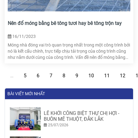
Nên đổ móng bằng bê tông tươi hay bê tông trộn tay
16/11/2023
Móng nhà đóng vai trò quan trọng nhất trong một công trình bởi
nó là kết cấu chính, trực tiếp chịu tải trọng của công trình cũng
như nằm dưới cùng của công trình. Vấn đề nên đổ móng bằng
bê tông tươi hay bê tông trộn tay sẽ mang lại hiệu quả tốt nhất
trở thành vấn đề đáng chú ý và HTcons sẽ giúp bạn hiểu rõ hơn
…
5
6
7
8
9
10
11
12
thông qua bài viết này.
BÀI VIẾT MỚI NHẤT
LỄ KHỞI CÔNG BIỆT THỰ CHỊ HỢI -
BUÔN MÊ THUỘT, ĐẮK LẮK
25/07/2026