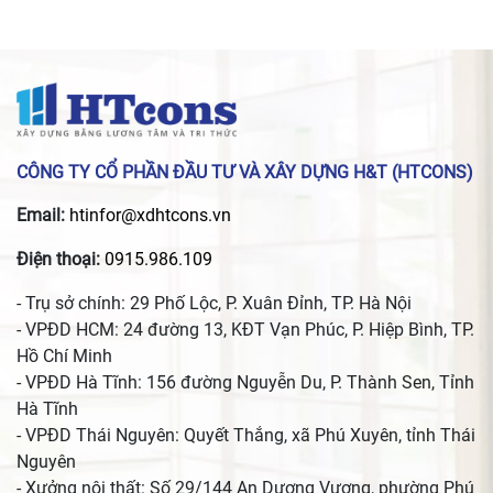
CÔNG TY CỔ PHẦN ĐẦU TƯ VÀ XÂY DỰNG H&T (HTCONS)
Email:
htinfor@xdhtcons.vn
Điện thoại:
0915.986.109
- Trụ sở chính: 29 Phố Lộc, P. Xuân Đỉnh, TP. Hà Nội
- VPĐD HCM: 24 đường 13, KĐT Vạn Phúc, P. Hiệp Bình, TP.
Hồ Chí Minh
- VPĐD Hà Tĩnh: 156 đường Nguyễn Du, P. Thành Sen, Tỉnh
Hà Tĩnh
- VPĐD Thái Nguyên: Quyết Thắng, xã Phú Xuyên, tỉnh Thái
Nguyên
- Xưởng nội thất: Số 29/144 An Dương Vương, phường Phú