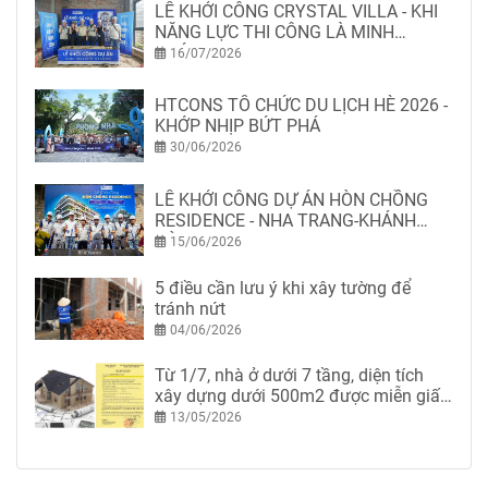
LỄ KHỞI CÔNG CRYSTAL VILLA - KHI
NĂNG LỰC THI CÔNG LÀ MINH
CHỨNG
16/07/2026
HTCONS TỔ CHỨC DU LỊCH HÈ 2026 -
KHỚP NHỊP BỨT PHÁ
30/06/2026
LỄ KHỞI CÔNG DỰ ÁN HÒN CHỒNG
RESIDENCE - NHA TRANG-KHÁNH
HÒA
15/06/2026
5 điều cần lưu ý khi xây tường để
tránh nứt
04/06/2026
Từ 1/7, nhà ở dưới 7 tầng, diện tích
xây dựng dưới 500m2 được miễn giấy
phép xây dựng
13/05/2026