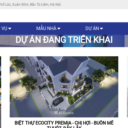
hố Lộc, Xuân Đỉnh, Bắc Từ Liêm, Hà Nội
 VỤ
MẪU NHÀ
DỰ ÁN
DỰ ÁN ĐANG TRIỂN KHAI
BIỆT THỰ ECOCITY PREMIA - CHỊ HỢI - BUÔN MÊ