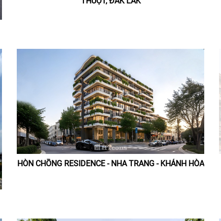
THUỘT, ĐẮK LẮK
HÒN CHỒNG RESIDENCE - NHA TRANG - KHÁNH HÒA