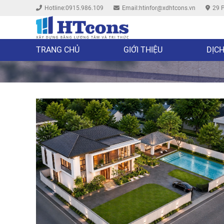
Hotline:0915.986.109
Email:htinfor@xdhtcons.vn
29 P
TRANG CHỦ
GIỚI THIỆU
DỊCH