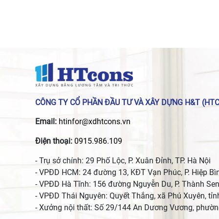
CÔNG TY CỔ PHẦN ĐẦU TƯ VÀ XÂY DỰNG H&T (HT
Email:
htinfor@xdhtcons.vn
Điện thoại:
0915.986.109
- Trụ sở chính: 29 Phố Lộc, P. Xuân Đỉnh, TP. Hà Nội
- VPĐD HCM: 24 đường 13, KĐT Vạn Phúc, P. Hiệp Bìn
- VPĐD Hà Tĩnh: 156 đường Nguyễn Du, P. Thành Sen
- VPĐD Thái Nguyên: Quyết Thắng, xã Phú Xuyên, tỉ
- Xưởng nội thất: Số 29/144 An Dương Vương, phườn