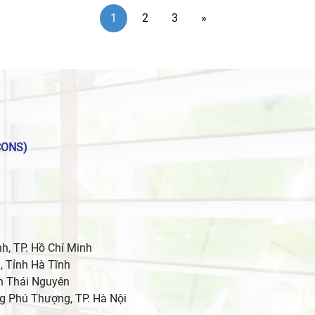
1
2
3
»
CONS)
h, TP. Hồ Chí Minh
, Tỉnh Hà Tĩnh
nh Thái Nguyên
g Phú Thượng, TP. Hà Nội