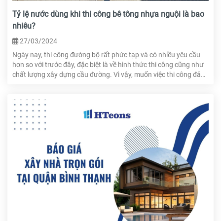
Tỷ lệ nước dùng khi thi công bê tông nhựa nguội là bao
nhiêu?
27/03/2024
Ngày nay, thi công đường bộ rất phức tạp và có nhiều yêu cầu
hơn so với trước đây, đặc biệt là về hình thức thi công cũng như
chất lượng xây dựng cầu đường. Vì vậy, muốn việc thi công đảm
bảo kỹ thuật và thẩm mỹ, cần lựa chọn loại bê tông phù hợp.
Vậy có nên thi công bê tông nhựa nguội khi xây dựng cầu đường
không và tỷ lệ nước dùng cho hỗn hợp bê tông nhựa nguội như
thế nào? Hãy cùng HTcons tìm hiểu ngay trong bài viết này.