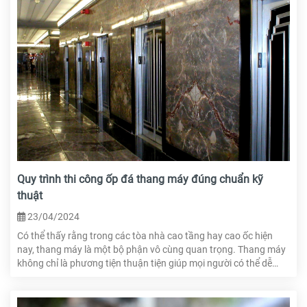
Quy trình thi công ốp đá thang máy đúng chuẩn kỹ
thuật
23/04/2024
Có thể thấy rằng trong các tòa nhà cao tầng hay cao ốc hiện
nay, thang máy là một bộ phận vô cùng quan trọng. Thang máy
không chỉ là phương tiện thuận tiện giúp mọi người có thể dễ
dàng chi chuyển giữa càng tầng mà còn thể hiện sự sang trọng,
đẳng cấp của tòa nhà. Do đó, nếu muốn không gian thang máy
được đẹp thì việc trang trí nội thất cần hết sức được chú trọng.