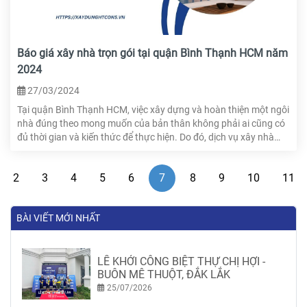
Báo giá xây nhà trọn gói tại quận Bình Thạnh HCM năm
2024
27/03/2024
Tại quận Bình Thạnh HCM, việc xây dựng và hoàn thiện một ngôi
nhà đúng theo mong muốn của bản thân không phải ai cũng có
đủ thời gian và kiến thức để thực hiện. Do đó, dịch vụ xây nhà
trọn gói ra đời và dần được nhiều người ưa chuộng. Vậy có nên
sử dụng dịch vụ xây nhà trọn gói tại quận Bình Thạnh HCM hay
2
3
4
5
6
7
8
9
10
11
không, báo giá xây nhà trọn gói như thế nào,... Tất cả các câu
hỏi sẽ được HTcons giải đáp trong bài viết này.
BÀI VIẾT MỚI NHẤT
LỄ KHỞI CÔNG BIỆT THỰ CHỊ HỢI -
BUÔN MÊ THUỘT, ĐẮK LẮK
25/07/2026