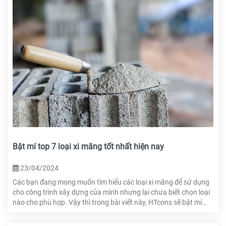
Nếu bạn muốn có một chiếc thang máy đẹp thì đừng bỏ qua
những chia sẻ của HTcons về việc ốp đá thang máy nhé!
Bật mí top 7 loại xi măng tốt nhất hiện nay
23/04/2024
Các bạn đang mong muốn tìm hiểu các loại xi măng để sử dụng
cho công trình xây dựng của mình nhưng lại chưa biết chọn loại
nào cho phù hợp. Vậy thì trong bài viết này, HTcons sẽ bật mí
top 7 loại xi măng tốt nhất hiện nay để các bạn tham khảo nhé!