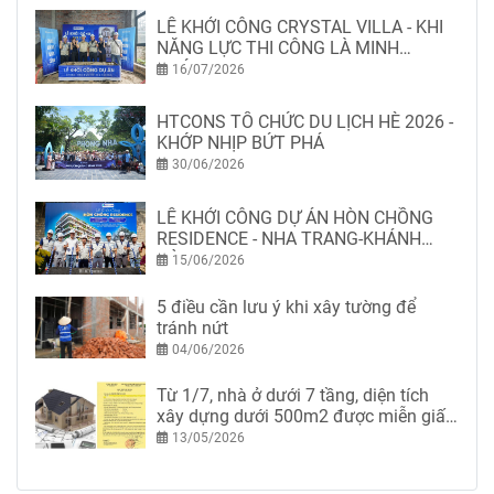
LỄ KHỞI CÔNG CRYSTAL VILLA - KHI
NĂNG LỰC THI CÔNG LÀ MINH
CHỨNG
16/07/2026
HTCONS TỔ CHỨC DU LỊCH HÈ 2026 -
KHỚP NHỊP BỨT PHÁ
30/06/2026
LỄ KHỞI CÔNG DỰ ÁN HÒN CHỒNG
RESIDENCE - NHA TRANG-KHÁNH
HÒA
15/06/2026
5 điều cần lưu ý khi xây tường để
tránh nứt
04/06/2026
Từ 1/7, nhà ở dưới 7 tầng, diện tích
xây dựng dưới 500m2 được miễn giấy
phép xây dựng
13/05/2026