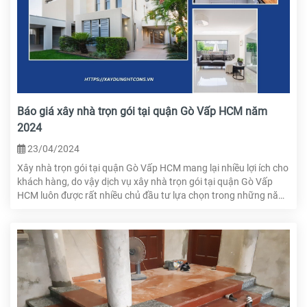
Báo giá xây nhà trọn gói tại quận Gò Vấp HCM năm
2024
23/04/2024
Xây nhà trọn gói tại quận Gò Vấp HCM mang lại nhiều lợi ích cho
khách hàng, do vậy dịch vụ xây nhà trọn gói tại quận Gò Vấp
HCM luôn được rất nhiều chủ đầu tư lựa chọn trong những năm
gần đây. Và để hiểu hơn về xây nhà trọn gói tại đây, trong bài viết
này, HTcons sẽ cung cấp cho quý khách hàng đang có nhu cầu
xây dựng nhà đẹp tại quận Gò Vấp HCM những thông tin cũng
như báo giá xây nhà trọn gói tại quận Gò Vấp HCM.