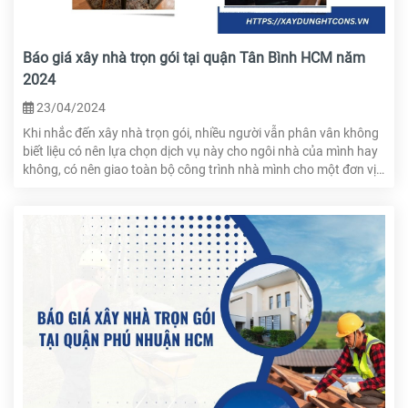
Báo giá xây nhà trọn gói tại quận Tân Bình HCM năm
2024
23/04/2024
Khi nhắc đến xây nhà trọn gói, nhiều người vẫn phân vân không
biết liệu có nên lựa chọn dịch vụ này cho ngôi nhà của mình hay
không, có nên giao toàn bộ công trình nhà mình cho một đơn vị
khác với tâm lý chi phí sẽ cao hơn hay không,... Trong bài viết
này, HTcons sẽ giải đáp những thông tin liên quan đến dịch vụ
xây nhà trọn gói tại quận Tân Bình HCM để gia chủ có thể đưa ra
quyết định tốt nhất.