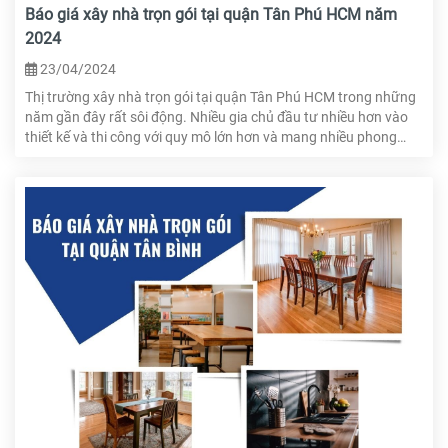
Báo giá xây nhà trọn gói tại quận Tân Phú HCM năm
2024
23/04/2024
Thị trường xây nhà trọn gói tại quận Tân Phú HCM trong những
năm gần đây rất sôi động. Nhiều gia chủ đầu tư nhiều hơn vào
thiết kế và thi công với quy mô lớn hơn và mang nhiều phong
cách kiến trúc độc đáo khác nhau. Vậy dịch vụ xây nhà trọn gói
tại quận Tân Phú HCM có gì, hay cùng HTcons tìm hiểu ngay
trong bài viết này.