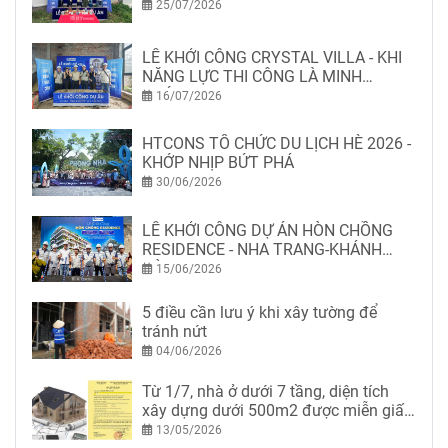
25/07/2026
LỄ KHỞI CÔNG CRYSTAL VILLA - KHI
NĂNG LỰC THI CÔNG LÀ MINH
CHỨNG
16/07/2026
HTCONS TỔ CHỨC DU LỊCH HÈ 2026 -
KHỚP NHỊP BỨT PHÁ
30/06/2026
LỄ KHỞI CÔNG DỰ ÁN HÒN CHỒNG
RESIDENCE - NHA TRANG-KHÁNH
HÒA
15/06/2026
5 điều cần lưu ý khi xây tường để
tránh nứt
04/06/2026
Từ 1/7, nhà ở dưới 7 tầng, diện tích
xây dựng dưới 500m2 được miễn giấy
phép xây dựng
13/05/2026