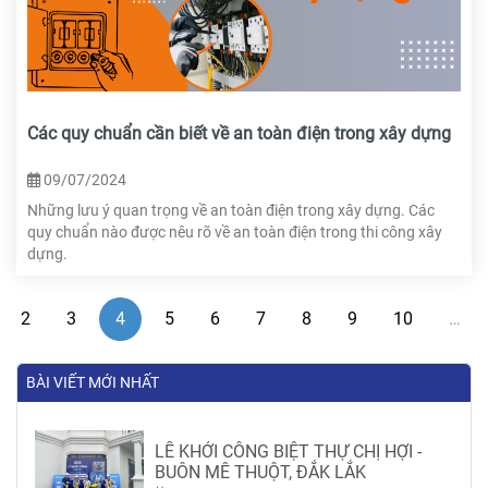
Các quy chuẩn cần biết về an toàn điện trong xây dựng
09/07/2024
Những lưu ý quan trọng về an toàn điện trong xây dựng. Các
quy chuẩn nào được nêu rõ về an toàn điện trong thi công xây
dựng.
2
3
4
5
6
7
8
9
10
…
BÀI VIẾT MỚI NHẤT
LỄ KHỞI CÔNG BIỆT THỰ CHỊ HỢI -
BUÔN MÊ THUỘT, ĐẮK LẮK