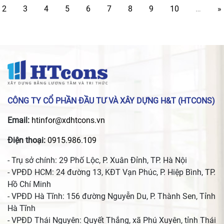
2
3
4
5
6
7
8
9
10
…
»
CÔNG TY CỔ PHẦN ĐẦU TƯ VÀ XÂY DỰNG H&T (HTCONS)
Email:
htinfor@xdhtcons.vn
Điện thoại:
0915.986.109
- Trụ sở chính: 29 Phố Lộc, P. Xuân Đỉnh, TP. Hà Nội
- VPĐD HCM: 24 đường 13, KĐT Vạn Phúc, P. Hiệp Bình, TP.
Hồ Chí Minh
- VPĐD Hà Tĩnh: 156 đường Nguyễn Du, P. Thành Sen, Tỉnh
Hà Tĩnh
- VPĐD Thái Nguyên: Quyết Thắng, xã Phú Xuyên, tỉnh Thái