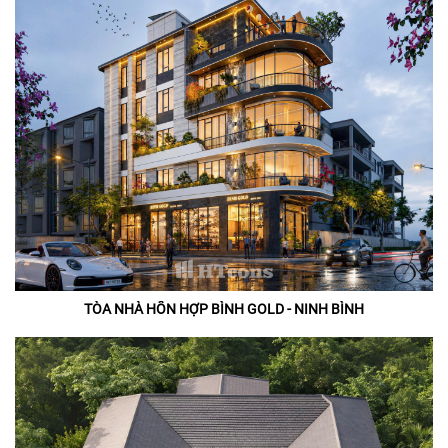
TÒA NHÀ HỖN HỢP BÌNH GOLD - NINH BÌNH