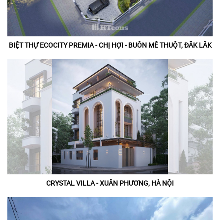
BIỆT THỰ ECOCITY PREMIA - CHỊ HỢI - BUÔN MÊ THUỘT, ĐẮK LẮK
CRYSTAL VILLA - XUÂN PHƯƠNG, HÀ NỘI