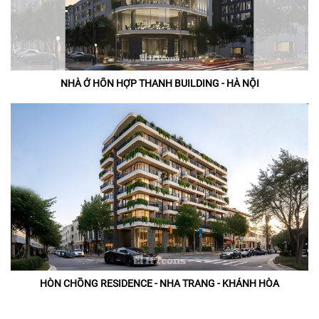
NHÀ Ở HỖN HỢP THANH BUILDING - HÀ NỘI
HÒN CHỒNG RESIDENCE - NHA TRANG - KHÁNH HÒA