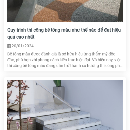
Quy trình thi công bê tông màu như thế nào để đạt hiệu
quả cao nhất
20/01/2024
Bê tông màu được đánh giá là sở hữu hiệu ứng thẩm mỹ độc
đáo, phù hợp với phong cách kiến trúc hiện đại. Và hiện nay, việc
thi công bê tông màu đang dần trở thành xu hướng thi công phổ
biến thay cho các loại sàn gỗ hay gạch lát nền thông thường.
Trong bài viết này, HTcons sẽ giúp bạn đọc nắm được quy trình
thi công bê tông màu như thế nào để đạt chất lượng, hiệu quả
cao, từ đó giúp bạn có được những kinh nghiệm thi công cho
công trình của chính mình.