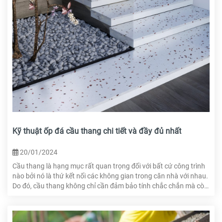
Kỹ thuật ốp đá cầu thang chi tiết và đầy đủ nhất
20/01/2024
Cầu thang là hạng mục rất quan trọng đối với bất cứ công trình
nào bởi nó là thứ kết nối các không gian trong căn nhà với nhau.
Do đó, cầu thang không chỉ cần đảm bảo tính chắc chắn mà còn
cần phải đảm bảo yếu tố thẩm mỹ. Vậy kỹ thuật ốp đá cầu thang
như thế nào để cầu thang vừa đẹp vừa bền? Hãy cùng HTcons
tìm hiểu ngay trong bài viết này.