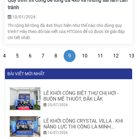
Quy trình thi công bê tông đá 4x6 và những sai lầm cần
tránh
10/01/2024
Thi công bê tông đá 4x6 thực hiện như thế nào cho đúng quy
trình? Hãy theo dõi bài viết của HTCons để có được lời giải đáp
chi tiết nhất.
4
5
6
7
8
9
10
11
12
13
BÀI VIẾT MỚI NHẤT
LỄ KHỞI CÔNG BIỆT THỰ CHỊ HỢI -
BUÔN MÊ THUỘT, ĐẮK LẮK
25/07/2026
LỄ KHỞI CÔNG CRYSTAL VILLA - KHI
NĂNG LỰC THI CÔNG LÀ MINH
CHỨNG
16/07/2026