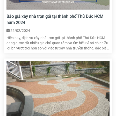
Báo giá xây nhà trọn gói tại thành phố Thủ Đức HCM
năm 2024
22/02/2024
Hiện nay, dịch vụ xây nhà trọn gói tại thành phố Thủ Đức HCM
đang được rất nhiều gia chủ quan tâm và tìm hiểu vì nó có nhiều
lợi ích vượt trội hơn so với việc tự xây nhà truyền thống, đặc biệt
là đối với những gia chủ bận rộn, mong muốn xây dựng một căn
nhà có thẩm mỹ cao cũng như tối ưu được diện tích. Nếu bạn
đang có nhu cầu xây nhà và muốn tham khảo báo giá xây nhà
trọn gói tại thành phố Thủ Đức HCM thì hãy theo dõi bài viết
dưới đây!