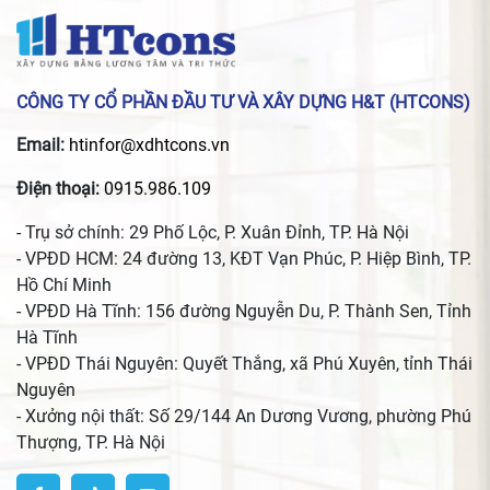
CÔNG TY CỔ PHẦN ĐẦU TƯ VÀ XÂY DỰNG H&T (HTCONS)
Email:
htinfor@xdhtcons.vn
Điện thoại:
0915.986.109
- Trụ sở chính: 29 Phố Lộc, P. Xuân Đỉnh, TP. Hà Nội
- VPĐD HCM: 24 đường 13, KĐT Vạn Phúc, P. Hiệp Bình, TP.
Hồ Chí Minh
- VPĐD Hà Tĩnh: 156 đường Nguyễn Du, P. Thành Sen, Tỉnh
Hà Tĩnh
- VPĐD Thái Nguyên: Quyết Thắng, xã Phú Xuyên, tỉnh Thái
Nguyên
- Xưởng nội thất: Số 29/144 An Dương Vương, phường Phú
Thượng, TP. Hà Nội