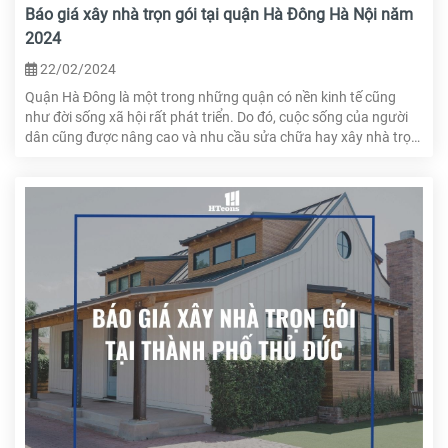
Báo giá xây nhà trọn gói tại quận Hà Đông Hà Nội năm
2024
22/02/2024
Quận Hà Đông là một trong những quận có nền kinh tế cũng
như đời sống xã hội rất phát triển. Do đó, cuộc sống của người
dân cũng được nâng cao và nhu cầu sửa chữa hay xây nhà trọn
gói cũng ngày một tăng. Vậy làm sao để xây được ngôi nhà như
ý, giá cả hợp lý và không tốn nhiều thời gian? Hãy cùng tham
khảo bảng báo giá xây nhà trọn gói tại quận Hà Đông ngay
trong bài viết này.