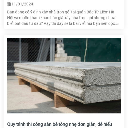
11/01/2024
Bạn đang có ý định xây nhà trọn gói tại quận Bắc Từ Liêm Hà
Nội và muốn tham khảo báo giá xây nhà trọn gói nhưng chưa
biết bắt đầu từ đâu? Vậy thì đây sẽ là bài viết mà bạn nên đọc.
Hãy cùng HTcons tìm hiểu xây nhà trọn gói và báo giá xây nhà
xây nhà trọn gói tại quận Bắc Từ Liêm nhé!
Quy trình thi công sàn bê tông nhẹ đơn giản, dễ hiểu