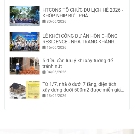
HTCONS TỔ CHỨC DU LỊCH HÈ 2026 -
KHỚP NHỊP BỨT PHÁ
30/06/2026
LỄ KHỞI CÔNG DỰ ÁN HÒN CHỒNG
RESIDENCE - NHA TRANG-KHÁNH
HÒA
15/06/2026
5 điều cần lưu ý khi xây tường để
tránh nứt
04/06/2026
Từ 1/7, nhà ở dưới 7 tầng, diện tích
xây dựng dưới 500m2 được miễn giấy
phép xây dựng
13/05/2026