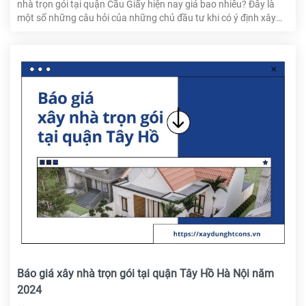
nhà trọn gói tại quận Cầu Giấy hiện nay giá bao nhiêu? Đây là
một số những câu hỏi của những chủ đầu tư khi có ý định xây
dựng nhà ở tại quận Cầu Giấy. Để các bạn có thể nắm được
những thông tin chi tiết nhất về dịch vụ xây nhà trọn gói tại quận
Cầu Giấy, HTcons sẽ tổng hợp ngay trong bài viết này.
Báo giá xây nhà trọn gói tại quận Tây Hồ Hà Nội năm
2024