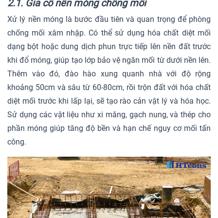
2.1. Gia cố nền móng chống mối
Xử lý nền móng là bước đầu tiên và quan trọng để phòng
chống mối xâm nhập. Có thể sử dụng hóa chất diệt mối
dạng bột hoặc dung dịch phun trực tiếp lên nền đất trước
khi đổ móng, giúp tạo lớp bảo vệ ngăn mối từ dưới nền lên.
Thêm vào đó, đào hào xung quanh nhà với độ rộng
khoảng 50cm và sâu từ 60-80cm, rồi trộn đất với hóa chất
diệt mối trước khi lấp lại, sẽ tạo rào cản vật lý và hóa học.
Sử dụng các vật liệu như xi măng, gạch nung, và thép cho
phần móng giúp tăng độ bền và hạn chế nguy cơ mối tấn
công.