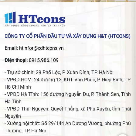
CÔNG TY CỔ PHẦN ĐẦU TƯ VÀ XÂY DỰNG H&T (HTCONS)
Email:
htinfor@xdhtcons.vn
Điện thoại:
0915.986.109
- Trụ sở chính: 29 Phố Lộc, P. Xuân Đỉnh, TP. Hà Nội
- VPĐD HCM: 24 đường 13, KĐT Vạn Phúc, P. Hiệp Bình, TP.
Hồ Chí Minh
- VPĐD Hà Tĩnh: 156 đường Nguyễn Du, P. Thành Sen, Tỉnh
Hà Tĩnh
- VPĐD Thái Nguyên: Quyết Thắng, xã Phú Xuyên, tỉnh Thái
Nguyên
- Xưởng nội thất: Số 29/144 An Dương Vương, phường Phú
Thượng, TP. Hà Nội