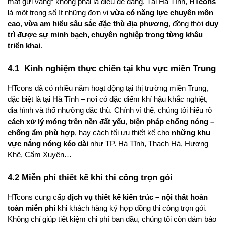
mặt gửi vàng” không phải là điều dễ dàng. Tại Hà Tĩnh,
HTcons
là một trong số ít những đơn vị 
vừa có năng lực chuyên môn 
cao
, 
vừa am hiểu sâu sắc đặc thù địa phương
, đồng thời 
duy 
trì được sự minh bạch, chuyên nghiệp trong từng khâu 
triển khai
.
4.1  Kinh nghiệm thực chiến tại khu vực miền Trung
HTcons đã có nhiều năm hoạt động tại thị trường miền Trung, 
đặc biệt là tại Hà Tĩnh – nơi có đặc điểm khí hậu khắc nghiệt, 
địa hình và thổ nhưỡng đặc thù. Chính vì thế, chúng tôi hiểu rõ 
cách xử lý móng trên nền đất yếu
, 
biện pháp chống nóng – 
chống ẩm phù hợp
, hay cách tối ưu thiết kế cho 
những khu 
vực nắng nóng kéo dài
 như TP. Hà Tĩnh, Thạch Hà, Hương 
Khê, Cẩm Xuyên…
4.2 Miễn phí thiết kế khi thi công trọn gói
HTcons cung cấp 
dịch vụ thiết kế kiến trúc – nội thất hoàn 
toàn miễn phí
 khi khách hàng ký hợp đồng thi công trọn gói. 
Không chỉ giúp tiết kiệm chi phí ban đầu, chúng tôi còn đảm bảo 