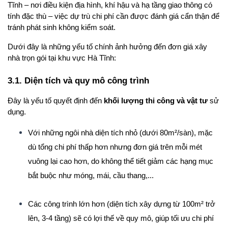
Tĩnh – nơi điều kiện địa hình, khí hậu và hạ tầng giao thông có 
tính đặc thù – việc dự trù chi phí cần được đánh giá cẩn thận để 
tránh phát sinh không kiểm soát.
Dưới đây là những yếu tố chính ảnh hưởng đến đơn giá xây 
nhà trọn gói tại khu vực Hà Tĩnh:
3.1. Diện tích và quy mô công trình
Đây là yếu tố quyết định đến 
khối lượng thi công và vật tư
 sử 
dụng.
Với những ngôi nhà diện tích nhỏ (dưới 80m²/sàn), mặc 
dù tổng chi phí thấp hơn nhưng đơn giá trên mỗi mét 
vuông lại cao hơn, do không thể tiết giảm các hạng mục 
bắt buộc như móng, mái, cầu thang,...
Các công trình lớn hơn (diện tích xây dựng từ 100m² trở 
lên, 3-4 tầng) sẽ có lợi thế về quy mô, giúp tối ưu chi phí 