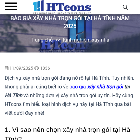
BÁO GIÁ XÂY NHÀ TRỌN GÓI TẠI HÀ TĨNH NĂM
2025
Trang chủ
Kinh nghiệm xây nhà
11/09/2025
1836
Dịch vụ xây nhà trọn gói đang nở rộ tại Hà Tĩnh. Tuy nhiên,
không phải ai cũng biết rõ về
báo giá
xây nhà trọn gói
tại
Hà Tĩnh
và những đơn vị xây nhà trọn gói uy tín. Hãy cùng
HTcons tìm hiểu loại hình dịch vụ này tại Hà Tĩnh qua bài
viết dưới đây nhé!
1. Vì sao nên chọn xây nhà trọn gói tại Hà 
Tĩnh?