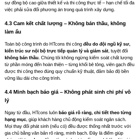
sự đồng bộ cao giữa thiết kế và thi công thực tế – hạn chế tối đa 
việc phải sửa đổi phương án trong quá trình xây dựng.
4.3 Cam kết chất lượng – Không bán thầu, không 
làm ẩu
Toàn bộ công trình do HTcons thi công 
đều do đội ngũ kỹ sư, 
kiến trúc sư nội bộ trực tiếp quản lý và giám sát
, tuyệt đối 
không bán thầu
. Chúng tôi không ngừng kiểm soát chất lượng 
từ phần móng đến hoàn thiện – từng khối bê tông, viên gạch đều 
được thi công theo đúng quy chuẩn kỹ thuật, đảm bảo độ bền 
vững lâu dài cho công trình.
4.4 Minh bạch báo giá – Không phát sinh chi phí vô 
lý
Ngay từ đầu, HTcons luôn 
báo giá rõ ràng, chi tiết theo từng 
hạng mục
, giúp khách hàng chủ động kiểm soát ngân sách. 
Mọi thay đổi phát sinh (nếu có) đều được thống nhất trước với 
gia chủ bằng văn bản rõ ràng, minh bạch. Đây là điểm giúp 