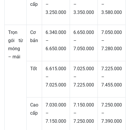
cấp
–
–
–
3.250.000
3.350.000
3.580.000
Trọn
Cơ
6.340.000
6.650.000
7.050.000
gói từ
bản
–
–
–
móng
6.650.000
7.050.000
7.280.000
– mái
Tốt
6.615.000
7.025.000
7.225.000
–
–
–
7.025.000
7.225.000
7.455.000
Cao
7.030.000
7.150.000
7.250.000
cấp
–
–
–
7.150.000
7.250.000
7.390.000