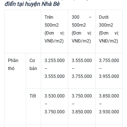
điển tại huyện Nhà Bè
Trên
300 –
Dưới
500m2
500m2
300m2
(Đơn vị:
(Đơn vị:
(Đơn vị:
VNĐ/m2)
VNĐ/m2)
VNĐ/m2)
Phần
Cơ
3.255.000
3.555.000
3.755.000
thô
bản
–
–
–
3.555.000
3.755.000
3.955.000
Tốt
3.530.000
3.750.000
3.850.000
–
–
–
3.750.000
3.850.000
3.930.000