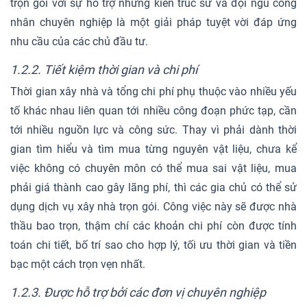
trọn gói với sự hỗ trợ những kiến trúc sư và đội ngũ công
nhân chuyên nghiệp là một giải pháp tuyệt vời đáp ứng
nhu cầu của các chủ đầu tư.
1.2.2. Tiết kiệm thời gian và chi phí
Thời gian xây nhà và tổng chi phí phụ thuộc vào nhiều yếu
tố khác nhau liên quan tới nhiều công đoạn phức tạp, cần
tới nhiều nguồn lực và công sức. Thay vì phải dành thời
gian tìm hiểu và tìm mua từng nguyên vật liệu, chưa kể
việc không có chuyên môn có thể mua sai vật liệu, mua
phải giá thành cao gây lãng phí, thì các gia chủ có thể sử
dụng dịch vụ xây nhà trọn gói. Công việc này sẽ được nhà
thầu bao trọn, thậm chí các khoản chi phí còn được tính
toán chi tiết, bố trí sao cho hợp lý, tối ưu thời gian và tiền
bạc một cách trọn vẹn nhất.
1.2.3. Được hỗ trợ bởi các đơn vị chuyên nghiệp