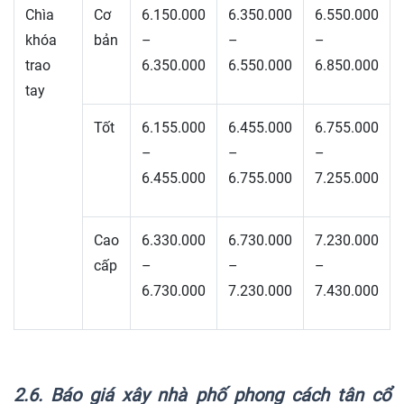
Chìa
Cơ
6.150.000
6.350.000
6.550.000
khóa
bản
–
–
–
trao
6.350.000
6.550.000
6.850.000
tay
Tốt
6.155.000
6.455.000
6.755.000
–
–
–
6.455.000
6.755.000
7.255.000
Cao
6.330.000
6.730.000
7.230.000
cấp
–
–
–
6.730.000
7.230.000
7.430.000
2.6. Báo giá xây nhà phố phong cách tân cổ