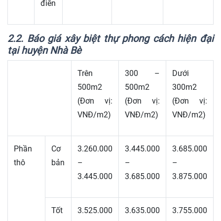
điển
2.2. Báo giá xây biệt thự phong cách hiện đại
tại huyện Nhà Bè
Trên
300 –
Dưới
500m2
500m2
300m2
(Đơn vị:
(Đơn vị:
(Đơn vị:
VNĐ/m2)
VNĐ/m2)
VNĐ/m2)
Phần
Cơ
3.260.000
3.445.000
3.685.000
thô
bản
–
–
–
3.445.000
3.685.000
3.875.000
Tốt
3.525.000
3.635.000
3.755.000