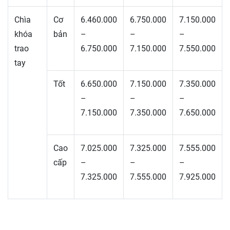
Chìa
Cơ
6.460.000
6.750.000
7.150.000
khóa
bản
–
–
–
trao
6.750.000
7.150.000
7.550.000
tay
Tốt
6.650.000
7.150.000
7.350.000
–
–
–
7.150.000
7.350.000
7.650.000
Cao
7.025.000
7.325.000
7.555.000
cấp
–
–
–
7.325.000
7.555.000
7.925.000