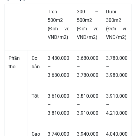
Trên
300 –
Dưới
500m2
500m2
300m2
(Đơn vị:
(Đơn vị:
(Đơn vị:
VNĐ/m2)
VNĐ/m2)
VNĐ/m2)
Phần
Cơ
3.480.000
3.680.000
3.780.000
thô
bản
–
–
–
3.680.000
3.780.000
3.980.000
Tốt
3.610.000
3.810.000
3.910.000
–
–
–
3.810.000
3.910.000
4.210.000
Cao
3.740.000
3.940.000
4.040.000