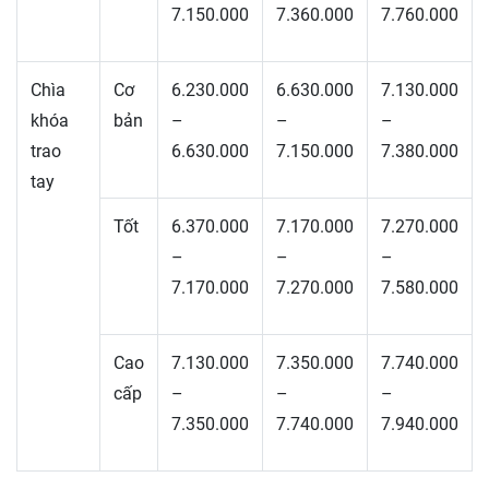
7.150.000
7.360.000
7.760.000
Chìa
Cơ
6.230.000
6.630.000
7.130.000
khóa
bản
–
–
–
trao
6.630.000
7.150.000
7.380.000
tay
Tốt
6.370.000
7.170.000
7.270.000
–
–
–
7.170.000
7.270.000
7.580.000
Cao
7.130.000
7.350.000
7.740.000
cấp
–
–
–
7.350.000
7.740.000
7.940.000