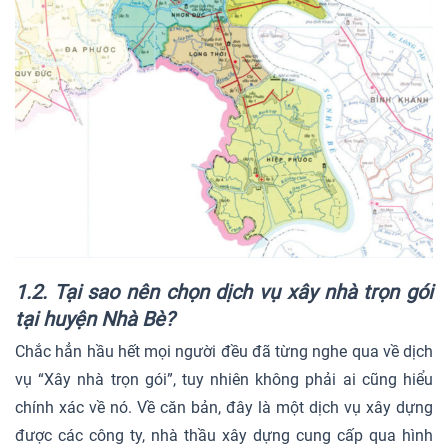
1.2. Tại sao nên chọn dịch vụ xây nhà trọn gói
tại huyện Nhà Bè?
Chắc hẳn hầu hết mọi người đều đã từng nghe qua về dịch
vụ “Xây nhà trọn gói”, tuy nhiên không phải ai cũng hiểu
chính xác về nó. Về căn bản, đây là một dịch vụ xây dựng
được các công ty, nhà thầu xây dựng cung cấp qua hình