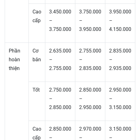
Cao
3.450.000
3.750.000
3.950.000
cấp
–
–
–
3.750.000
3.950.000
4.150.000
Phần
Cơ
2.635.000
2.755.000
2.835.000
hoàn
bản
–
–
–
thiện
2.755.000
2.835.000
2.935.000
Tốt
2.750.000
2.850.000
2.950.000
–
–
–
2.850.000
2.950.000
3.150.000
Cao
2.850.000
2.970.000
3.150.000
cấp
–
–
–