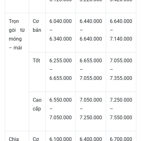
Trọn
Cơ
6.040.000
6.440.000
6.640.000
gói từ
bản
–
–
–
móng
6.340.000
6.640.000
7.140.000
– mái
Tốt
6.255.000
6.655.000
7.055.000
–
–
–
6.655.000
7.055.000
7.355.000
Cao
6.550.000
7.050.000
7.250.000
cấp
–
–
–
7.050.000
7.250.000
7.550.000
Chìa
Cơ
6.100.000
6.400.000
6.700.000