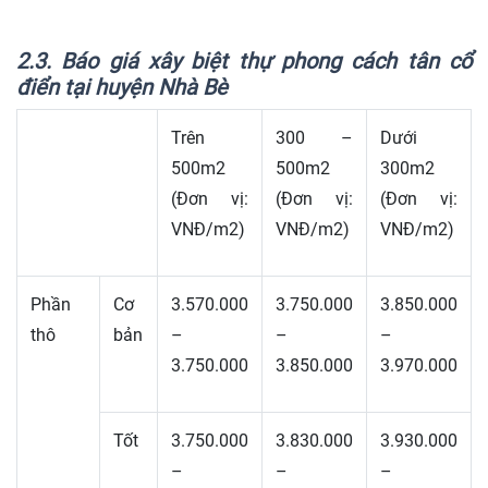
2.3. Báo giá xây biệt thự phong cách tân cổ
điển tại huyện Nhà Bè
Trên
300 –
Dưới
500m2
500m2
300m2
(Đơn vị:
(Đơn vị:
(Đơn vị:
VNĐ/m2)
VNĐ/m2)
VNĐ/m2)
Phần
Cơ
3.570.000
3.750.000
3.850.000
thô
bản
–
–
–
3.750.000
3.850.000
3.970.000
Tốt
3.750.000
3.830.000
3.930.000
–
–
–