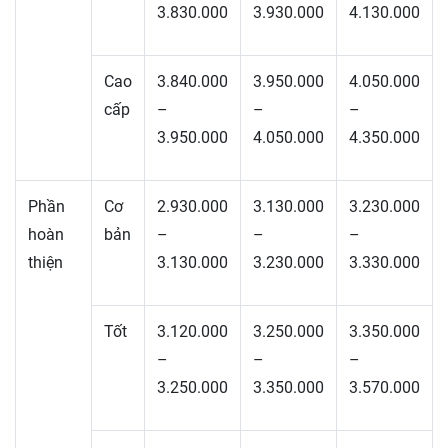
3.830.000
3.930.000
4.130.000
Cao
3.840.000
3.950.000
4.050.000
cấp
–
–
–
3.950.000
4.050.000
4.350.000
Phần
Cơ
2.930.000
3.130.000
3.230.000
hoàn
bản
–
–
–
thiện
3.130.000
3.230.000
3.330.000
Tốt
3.120.000
3.250.000
3.350.000
–
–
–
3.250.000
3.350.000
3.570.000