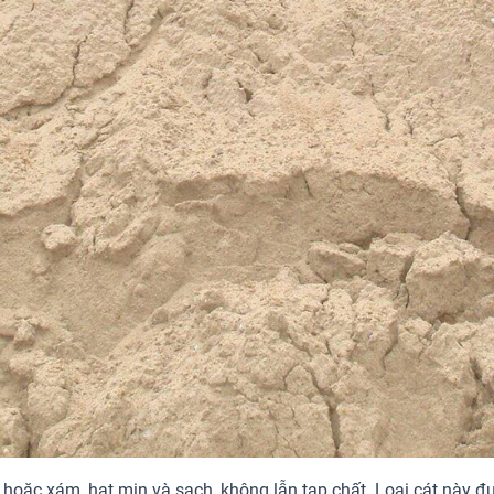
ặc xám, hạt mịn và sạch, không lẫn tạp chất. Loại cát này được