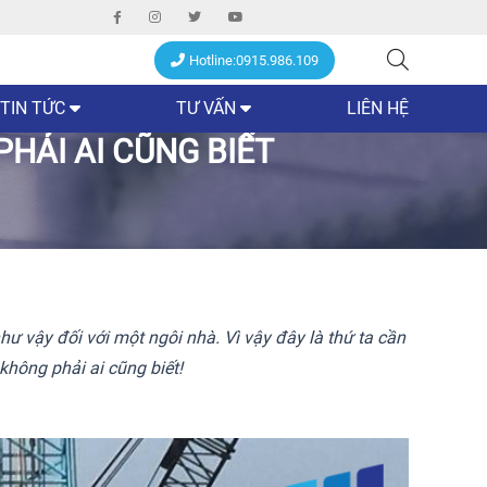
Hotline:0915.986.109
TIN TỨC
TƯ VẤN
LIÊN HỆ
HẢI AI CŨNG BIẾT
như vậy đối với một ngôi nhà. Vì vậy đây là thứ ta cần
không phải ai cũng biết!