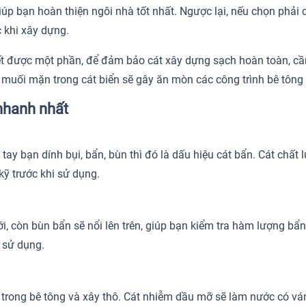
giúp bạn hoàn thiện ngôi nhà tốt nhất. Ngược lại, nếu chọn phải
c khi xây dựng.
t được một phần, để đảm bảo cát xây dựng sạch hoàn toàn, cần
 muối mặn trong cát biển sẽ gây ăn mòn các công trình bê tông 
 nhanh nhất
ay bạn dính bụi, bẩn, bùn thì đó là dấu hiệu cát bẩn. Cát chất l
kỹ trước khi sử dụng.
ới, còn bùn bẩn sẽ nổi lên trên, giúp bạn kiểm tra hàm lượng b
i sử dụng.
rong bê tông và xây thô. Cát nhiễm dầu mỡ sẽ làm nước có vá