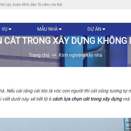
hố Lộc, Xuân Đỉnh, Bắc Từ Liêm, Hà Nội
 VỤ
MẪU NHÀ
DỰ ÁN
 CÁT TRONG XÂY DỰNG KHÔNG P
Trang chủ
Kinh nghiệm xây nhà
hà. Nếu cái răng cái tóc là vóc con người thì cát cũng tương tự 
viết dưới này sẽ tiết lộ 6
cách lựa chọn cát trong xây dựng
mà 