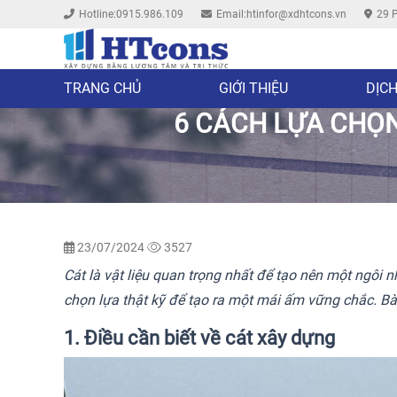
Hotline:0915.986.109
Email:htinfor@xdhtcons.vn
29 P
TRANG CHỦ
GIỚI THIỆU
DỊCH
6 CÁCH LỰA CHỌN
23/07/2024
3527
Cát là vật liệu quan trọng nhất để tạo nên một ngôi n
chọn lựa thật kỹ để tạo ra một mái ấm vững chắc. Bài 
1. Điều cần biết về cát xây dựng