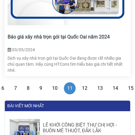
Báo giá xây nhà trọn gói tại Quốc Oai năm 2024
03/05/2024
Dịch vụ xây nhà trọn gói tại Quốc Oai đang được rất nhiều gia
chủ quan tâm. Hãy cùng HTCons tìm hiểu báo giá chi tiết nhất
nhé.
6
7
8
9
10
11
12
13
14
15
BÀI VIẾT MỚI NHẤT
LỄ KHỞI CÔNG BIỆT THỰ CHỊ HỢI -
BUÔN MÊ THUỘT, ĐẮK LẮK