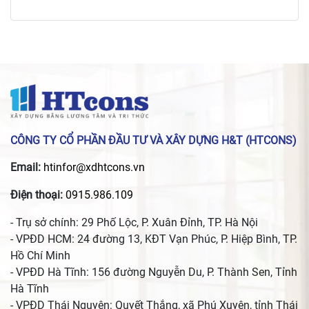
CÔNG TY CỔ PHẦN ĐẦU TƯ VÀ XÂY DỰNG H&T (HTCONS)
Email:
htinfor@xdhtcons.vn
Điện thoại:
0915.986.109
- Trụ sở chính: 29 Phố Lộc, P. Xuân Đỉnh, TP. Hà Nội
- VPĐD HCM: 24 đường 13, KĐT Vạn Phúc, P. Hiệp Bình, TP.
Hồ Chí Minh
- VPĐD Hà Tĩnh: 156 đường Nguyễn Du, P. Thành Sen, Tỉnh
Hà Tĩnh
- VPĐD Thái Nguyên: Quyết Thắng, xã Phú Xuyên, tỉnh Thái