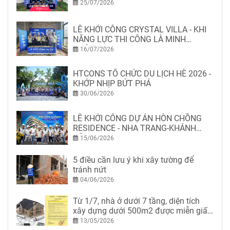
25/07/2026
LỄ KHỞI CÔNG CRYSTAL VILLA - KHI
NĂNG LỰC THI CÔNG LÀ MINH
CHỨNG
16/07/2026
HTCONS TỔ CHỨC DU LỊCH HÈ 2026 -
KHỚP NHỊP BỨT PHÁ
30/06/2026
LỄ KHỞI CÔNG DỰ ÁN HÒN CHỒNG
RESIDENCE - NHA TRANG-KHÁNH
HÒA
15/06/2026
5 điều cần lưu ý khi xây tường để
tránh nứt
04/06/2026
Từ 1/7, nhà ở dưới 7 tầng, diện tích
xây dựng dưới 500m2 được miễn giấy
phép xây dựng
13/05/2026