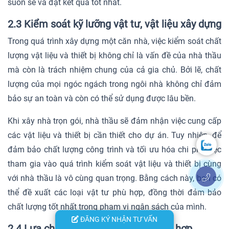
suôn sẻ và đạt kết quả tốt nhất.
2.3 Kiểm soát kỹ lưỡng vật tư, vật liệu xây dựng
Trong quá trình xây dựng một căn nhà, việc kiểm soát chất
lượng vật liệu và thiết bị không chỉ là vấn đề của nhà thầu
mà còn là trách nhiệm chung của cả gia chủ. Bởi lẽ, chất
lượng của mọi ngóc ngách trong ngôi nhà không chỉ đảm
bảo sự an toàn và còn có thể sử dụng được lâu bền.
Khi xây nhà trọn gói, nhà thầu sẽ đảm nhận việc cung cấp
các vật liệu và thiết bị cần thiết cho dự án. Tuy nhiên, để
đảm bảo chất lượng công trình và tối ưu hóa chi phí, việc
tham gia vào quá trình kiểm soát vật liệu và thiết bị cùng
với nhà thầu là vô cùng quan trọng. Bằng cách này, bạn có
thể đề xuất các loại vật tư phù hợp, đồng thời đảm bảo
chất lượng tốt nhất trong phạm vi ngân sách của mình.
ĐĂNG KÝ NHẬN TƯ VẤN
2.4 Lựa chọn phương án thiết kế phù hợp