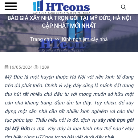
BÁO GIÁ XÂY NHÀ TRỌN GÓI TẠI MỸ ĐỨC, HÀ NỘI
CẬP NHẬT MỚI NHẤT
Trang chủ
Kinh nghiệm xây nhà
16/05/2024
1209
Mỹ Đức là một huyện thuộc Hà Nội với nền kinh tế đang
trên đà phát triển. Chính vì vậy, đây cũng là mảnh đất đang
thu hút rất nhiều chủ đầu tư với mong muốn sở hữu một
căn nhà khang trang, đầm ấm tại đây. Tuy nhiên, để xây
dựng một căn nhà cần rất nhiều kinh nghiệm và các thủ
tục phức tạp. Thấu hiểu nỗi lo đó, dịch vụ
xây nhà trọn gói
tại Mỹ Đức
ra đời. Vậy đây là loại hình như thế nào? Hãy
tìm hiểu cùng HTCons trong bài viết dưới đây nhé!