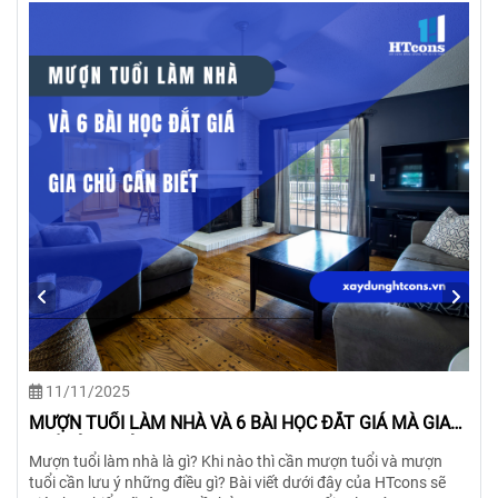
29/10/2025
NHỮNG ĐIỀU KIÊNG KỴ KHI ĐANG XÂY NHÀ GIA CHỦ
CẨN BIẾT
Xây nhà là việc quan trọng của đời người, ảnh hưởng rất lớn đến
vận khí của gia đình. Chính vì vậy, gia chủ cần biết đến những