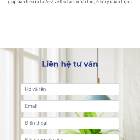
điều kiêng kỵ khi đang xây nhà sau để tránh những sai lầm
không đáng có. Xem ngay bài viết của HTcons nhé!
Liên hệ tư vấn