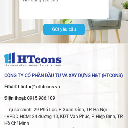
Gửi yêu cầu
CÔNG TY CỔ PHẦN ĐẦU TƯ VÀ XÂY DỰNG H&T (HTCONS)
Email:
htinfor@xdhtcons.vn
Điện thoại:
0915.986.109
- Trụ sở chính: 29 Phố Lộc, P. Xuân Đỉnh, TP. Hà Nội
- VPĐD HCM: 24 đường 13, KĐT Vạn Phúc, P. Hiệp Bình, TP.
Hồ Chí Minh