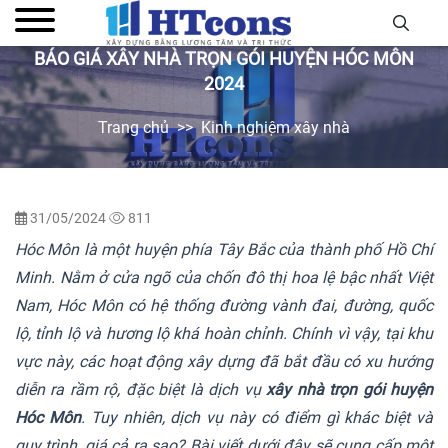
BÁO GIÁ XÂY NHÀ TRỌN GÓI HUYỆN HÓC MÔN
2024
Trang chủ
Kinh nghiệm xây nhà
31/05/2024
811
Hóc Môn là một huyện phía Tây Bắc của thành phố Hồ Chí
Minh. Nằm ở cửa ngõ của chốn đô thị hoa lệ bậc nhất Việt
Nam, Hóc Môn có hệ thống đường vành đai, đường, quốc
lộ, tỉnh lộ và hương lộ khá hoàn chỉnh. Chính vì vậy, tại khu
vực này, các hoạt động xây dựng đã bắt đầu có xu hướng
diễn ra rầm rộ, đặc biệt là dịch vụ
xây nhà trọn gói huyện
Hóc Môn
. Tuy nhiên, dịch vụ này có điểm gì khác biệt và
quy trình, giá cả ra sao? Bài viết dưới đây sẽ cung cấp một