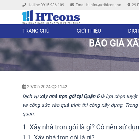
Hotline:0915.986.109
Email:htinfor@xdhtcons.vn
29 P
TRANG CHỦ
GIỚI THIỆU
DỊCH
BÁO GIÁ XÂ
29/02/2024
1142
Dịch vụ
xây nhà trọn gói tại Quận 6
là lựa chọn tuyệ
và công sức vào quá trình thi công xây dựng. Trong 
quan.
1. Xây nhà trọn gói là gì? Có nên sử dụ
1.1. Xây nhà trọn gói là gì?