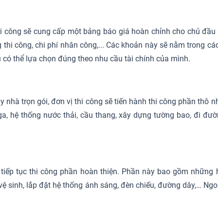
hi công sẽ cung cấp một bảng báo giá hoàn chỉnh cho chủ đầu t
g thi công, chi phí nhân công,... Các khoản này sẽ nằm trong cá
 có thể lựa chọn đúng theo nhu cầu tài chính của mình.
y nhà trọn gói, đơn vị thi công sẽ tiến hành thi công phần thô
 ga, hệ thống nước thải, cầu thang, xây dựng tường bao, đi đ
 tiếp tục thi công phần hoàn thiện. Phần này bao gồm những hạ
hà vệ sinh, lắp đặt hệ thống ánh sáng, đèn chiếu, đường dây,… Ng