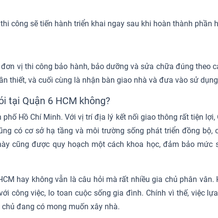
thi công sẽ tiến hành triển khai ngay sau khi hoàn thành phần 
 đơn vị thi công bảo hành, bảo dưỡng và sửa chữa đúng theo cá
cần thiết, và cuối cùng là nhận bàn giao nhà và đưa vào sử dụng
gói tại Quận 6 HCM không?
hố Hồ Chí Minh. Với vị trí địa lý kết nối giao thông rất tiện lợ
ng có cơ sở hạ tầng và môi trường sống phát triển đồng bộ, cá
 này cũng được quy hoạch một cách khoa học, đảm bảo mức số
HCM hay không vẫn là câu hỏi mà rất nhiều gia chủ phân vân. 
i công việc, lo toan cuộc sống gia đình. Chính vì thế, việc l
gia chủ đang có mong muốn xây nhà.