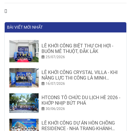
BÀI VIẾT MỚI NHẤT
LỄ KHỞI CÔNG BIỆT THỰ CHỊ HỢI -
BUÔN MÊ THUỘT, ĐẮK LẮK
25/07/2026
LỄ KHỞI CÔNG CRYSTAL VILLA - KHI
NĂNG LỰC THI CÔNG LÀ MINH
CHỨNG
16/07/2026
HTCONS TỔ CHỨC DU LỊCH HÈ 2026 -
KHỚP NHỊP BỨT PHÁ
30/06/2026
LỄ KHỞI CÔNG DỰ ÁN HÒN CHỒNG
RESIDENCE - NHA TRANG-KHÁNH