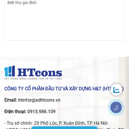
Biệt thự gia đình
CÔNG TY CỔ PHẦN ĐẦU TƯ VÀ XÂY DỰNG H&T (HTCONS)
Email:
htinfor@xdhtcons.vn
Điện thoại:
0915.986.109
- Trụ sở chính: 29 Phố Lộc, P. Xuân Đỉnh, TP. Hà Nội