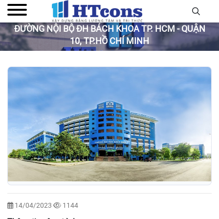
ĐƯỜNG NỘI BỘ ĐH BÁCH KHOA TP. HCM - QUẬN
10, TP.HỒ CHÍ MINH
14/04/2023
1144