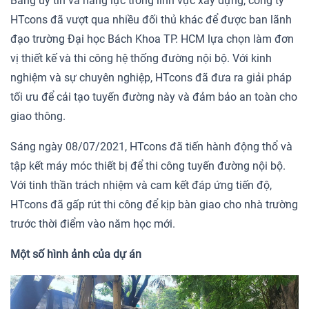
Bằng uy tín và năng lực trong lĩnh vực xây dựng, công ty
HTcons đã vượt qua nhiều đối thủ khác để được ban lãnh
đạo trường Đại học Bách Khoa TP. HCM lựa chọn làm đơn
vị thiết kế và thi công hệ thống đường nội bộ. Với kinh
nghiệm và sự chuyên nghiệp, HTcons đã đưa ra giải pháp
tối ưu để cải tạo tuyến đường này và đảm bảo an toàn cho
giao thông.
Sáng ngày 08/07/2021, HTcons đã tiến hành động thổ và
tập kết máy móc thiết bị để thi công tuyến đường nội bộ.
Với tinh thần trách nhiệm và cam kết đáp ứng tiến độ,
HTcons đã gấp rút thi công để kịp bàn giao cho nhà trường
trước thời điểm vào năm học mới.
Một số hình ảnh của dự án