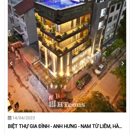
14/04/2023
BIỆT THỰ GIA ĐÌNH - CHỊ ƯNG - TÂY HỒ, HÀ NỘI