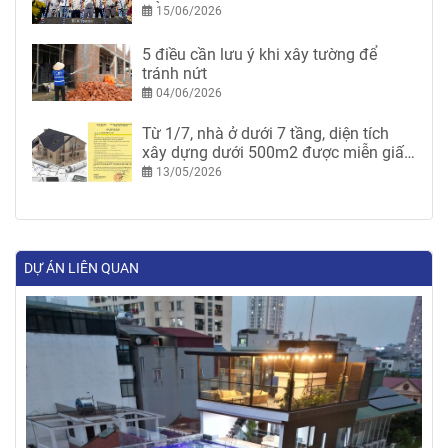
HÒA
15/06/2026
5 điều cần lưu ý khi xây tường để
tránh nứt
04/06/2026
Từ 1/7, nhà ở dưới 7 tầng, diện tích
xây dựng dưới 500m2 được miễn giấy
phép xây dựng
13/05/2026
DỰ ÁN LIÊN QUAN