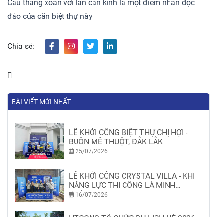
Cầu thang xoắn với lan can kính là một điểm nhấn độc
đáo của căn biệt thự này.
Chia sẻ:
BÀI VIẾT MỚI NHẤT
LỄ KHỞI CÔNG BIỆT THỰ CHỊ HỢI -
BUÔN MÊ THUỘT, ĐẮK LẮK
25/07/2026
LỄ KHỞI CÔNG CRYSTAL VILLA - KHI
NĂNG LỰC THI CÔNG LÀ MINH
CHỨNG
16/07/2026