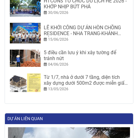
HTCONS TỔ CHỨC DU LỊCH HÈ 2026 -
KHỚP NHỊP BỨT PHÁ
30/06/2026
LỄ KHỞI CÔNG DỰ ÁN HÒN CHỒNG
RESIDENCE - NHA TRANG-KHÁNH
HÒA
15/06/2026
5 điều cần lưu ý khi xây tường để
tránh nứt
04/06/2026
Từ 1/7, nhà ở dưới 7 tầng, diện tích
xây dựng dưới 500m2 được miễn giấy
phép xây dựng
13/05/2026
DỰ ÁN LIÊN QUAN