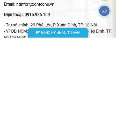
Email:
htinfor@xdhtcons.vn
Điện thoại:
0915.986.109
- Trụ sở chính: 29 Phố Lộc, P. Xuân Đỉnh, TP. Hà Nội
- VPĐD HCM: 24 đường 13, KĐT Vạn Phúc, P. Hiệp Bình, TP.
ĐĂNG KÝ NHẬN TƯ VẤN
Hồ Chí Minh
- VPĐD Hà Tĩnh: 156 đường Nguyễn Du, P. Thành Sen, Tỉnh
Hà Tĩnh
- VPĐD Thái Nguyên: Quyết Thắng, xã Phú Xuyên, tỉnh Thái
Nguyên
- Xưởng nội thất: Số 29/144 An Dương Vương, phường Phú
Thượng, TP. Hà Nội
© 2023 Copyright by xaydunghtcons.vn. All rights reserved. Designed