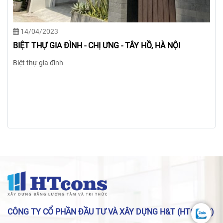
À NỘI
CÔNG TY CỔ PHẦN ĐẦU TƯ VÀ XÂY DỰNG H&T (HTCONS)