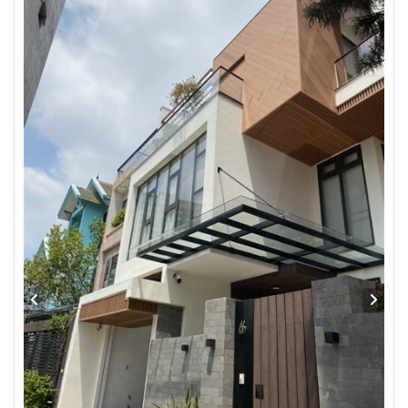
14/04/2023
CHÙA NGỌC - BAN TRỊ SỰ CHÙA NGỌC - THẠ
HÀ NỘI