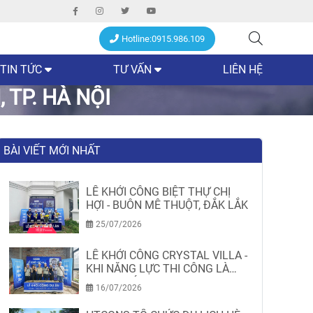
Hotline:0915.986.109
TIN TỨC
TƯ VẤN
LIÊN HỆ
 TP. HÀ NỘI
BÀI VIẾT MỚI NHẤT
LỄ KHỞI CÔNG BIỆT THỰ CHỊ
HỢI - BUÔN MÊ THUỘT, ĐẮK LẮK
25/07/2026
LỄ KHỞI CÔNG CRYSTAL VILLA -
KHI NĂNG LỰC THI CÔNG LÀ
MINH CHỨNG
16/07/2026