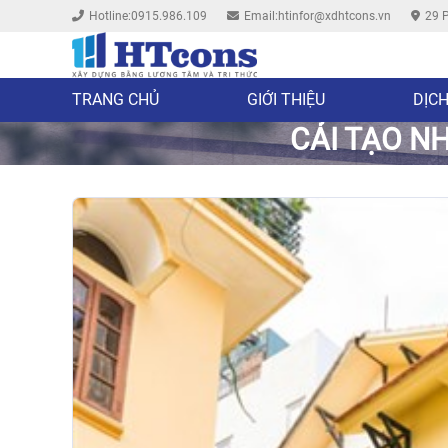
Hotline:0915.986.109
Email:htinfor@xdhtcons.vn
29 P
TRANG CHỦ
GIỚI THIỆU
DỊCH
CẢI TẠO NH