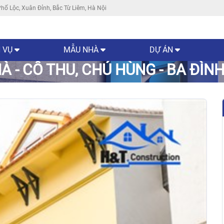
hố Lộc, Xuân Đỉnh, Bắc Từ Liêm, Hà Nội
 VỤ
MẪU NHÀ
DỰ ÁN
À - CÔ THU, CHÚ HÙNG - BA ĐÌNH,