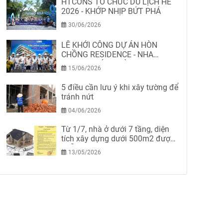
HTCONS TỔ CHỨC DU LỊCH HÈ
2026 - KHỚP NHỊP BỨT PHÁ
30/06/2026
LỄ KHỞI CÔNG DỰ ÁN HÒN
CHỒNG RESIDENCE - NHA
TRANG-KHÁNH HÒA
15/06/2026
5 điều cần lưu ý khi xây tường để
tránh nứt
04/06/2026
Từ 1/7, nhà ở dưới 7 tầng, diện
tích xây dựng dưới 500m2 được
miễn giấy phép xây dựng
13/05/2026