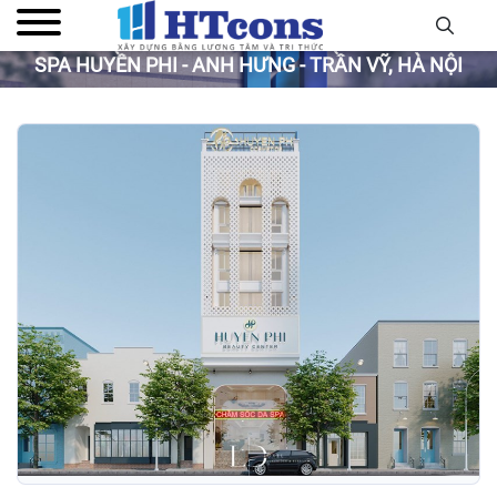
SPA HUYỀN PHI - ANH HƯNG - TRẦN VỸ, HÀ NỘI