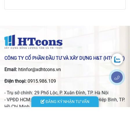
CÔNG TY CỔ PHẦN ĐẦU TƯ VÀ XÂY DỰNG H&T (HTCONS)
Email:
htinfor@xdhtcons.vn
Điện thoại:
0915.986.109
- Trụ sở chính: 29 Phố Lộc, P. Xuân Đỉnh, TP. Hà Nội
- VPĐD HCM: 24 đường 13, KĐT Vạn Phúc, P. Hiệp Bình, TP.
ĐĂNG KÝ NHẬN TƯ VẤN
Hồ Chí Minh
- VPĐD Hà Tĩnh: 156 đường Nguyễn Du, P. Thành Sen, Tỉnh
Hà Tĩnh
- VPĐD Thái Nguyên: Quyết Thắng, xã Phú Xuyên, tỉnh Thái