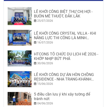
LỄ KHỞI CÔNG BIỆT THỰ CHỊ HỢI -
BUÔN MÊ THUỘT, ĐẮK LẮK
25/07/2026
LỄ KHỞI CÔNG CRYSTAL VILLA - KHI
NĂNG LỰC THI CÔNG LÀ MINH
CHỨNG
16/07/2026
HTCONS TỔ CHỨC DU LỊCH HÈ 2026 -
KHỚP NHỊP BỨT PHÁ
30/06/2026
LỄ KHỞI CÔNG DỰ ÁN HÒN CHỒNG
RESIDENCE - NHA TRANG-KHÁNH
HÒA
15/06/2026
5 điều cần lưu ý khi xây tường để
tránh nứt
04/06/2026