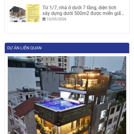
Từ 1/7, nhà ở dưới 7 tầng, diện tích
xây dựng dưới 500m2 được miễn giấy
phép xây dựng
13/05/2026
DỰ ÁN LIÊN QUAN