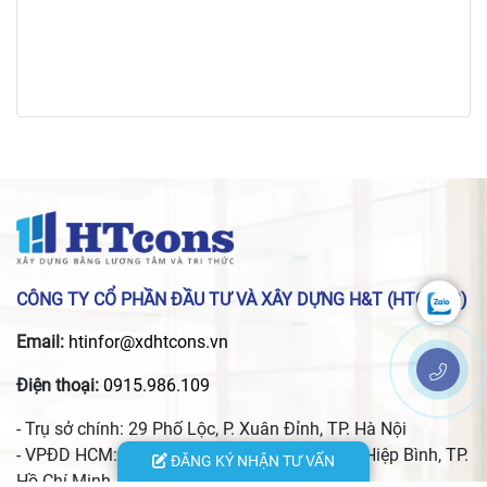
CÔNG TY CỔ PHẦN ĐẦU TƯ VÀ XÂY DỰNG H&T (HTCONS)
Email:
htinfor@xdhtcons.vn
Điện thoại:
0915.986.109
- Trụ sở chính: 29 Phố Lộc, P. Xuân Đỉnh, TP. Hà Nội
- VPĐD HCM: 24 đường 13, KĐT Vạn Phúc, P. Hiệp Bình, TP.
ĐĂNG KÝ NHẬN TƯ VẤN
Hồ Chí Minh