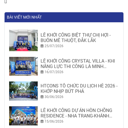
BÀI VIẾT MỚI NHẤT
LỄ KHỞI CÔNG BIỆT THỰ CHỊ HỢI -
BUÔN MÊ THUỘT, ĐẮK LẮK
25/07/2026
LỄ KHỞI CÔNG CRYSTAL VILLA - KHI
NĂNG LỰC THI CÔNG LÀ MINH
CHỨNG
16/07/2026
HTCONS TỔ CHỨC DU LỊCH HÈ 2026 -
KHỚP NHỊP BỨT PHÁ
30/06/2026
LỄ KHỞI CÔNG DỰ ÁN HÒN CHỒNG
RESIDENCE - NHA TRANG-KHÁNH
HÒA
15/06/2026