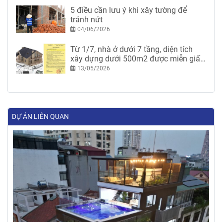
5 điều cần lưu ý khi xây tường để
tránh nứt
04/06/2026
Từ 1/7, nhà ở dưới 7 tầng, diện tích
xây dựng dưới 500m2 được miễn giấy
phép xây dựng
13/05/2026
DỰ ÁN LIÊN QUAN