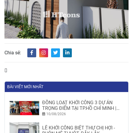
Chia sẻ:
BÀI VIẾT MỚI NHẤT
ĐỒNG LOẠT KHỞI CÔNG 3 DỰ ÁN
TRỌNG ĐIỂM TẠI TP.HỒ CHÍ MINH |
HTCONS
10/08/2026
LỄ KHỞI CÔNG BIỆT THỰ CHỊ HỢI -