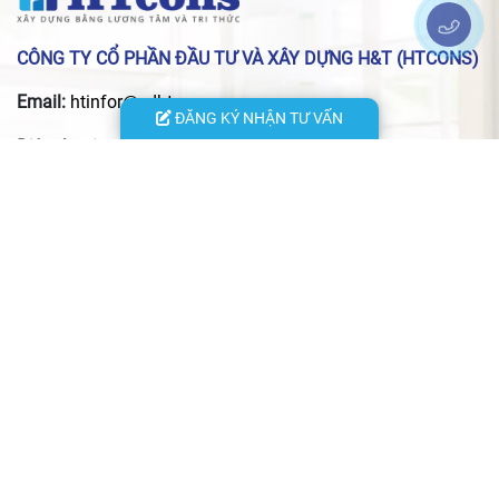
CÔNG TY CỔ PHẦN ĐẦU TƯ VÀ XÂY DỰNG H&T (HTCONS)
Email:
htinfor@xdhtcons.vn
ĐĂNG KÝ NHẬN TƯ VẤN
Điện thoại:
0915.986.109
- Trụ sở chính: 29 Phố Lộc, P. Xuân Đỉnh, TP. Hà Nội
- VPĐD HCM: 24 đường 13, KĐT Vạn Phúc, P. Hiệp Bình, TP.
Hồ Chí Minh
- VPĐD Hà Tĩnh: 156 đường Nguyễn Du, P. Thành Sen, Tỉnh
Hà Tĩnh
- VPĐD Thái Nguyên: Quyết Thắng, xã Phú Xuyên, tỉnh Thái
Nguyên
- Xưởng nội thất: Số 29/144 An Dương Vương, phường Phú
Thượng, TP. Hà Nội