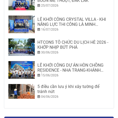
BUÔN MÊ THUỘT, ĐẮK LẮK
25/07/2026
LỄ KHỞI CÔNG CRYSTAL VILLA - KHI
NĂNG LỰC THI CÔNG LÀ MINH
CHỨNG
16/07/2026
HTCONS TỔ CHỨC DU LỊCH HÈ 2026 -
KHỚP NHỊP BỨT PHÁ
30/06/2026
LỄ KHỞI CÔNG DỰ ÁN HÒN CHỒNG
RESIDENCE - NHA TRANG-KHÁNH
HÒA
15/06/2026
5 điều cần lưu ý khi xây tường để
tránh nứt
04/06/2026