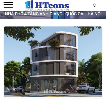
NHÀ PHỐ 4 TẦNG ANH GIANG - QUỐC OAI - HÀ NỘI