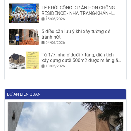
LỄ KHỞI CÔNG DỰ ÁN HÒN CHỒNG
RESIDENCE - NHA TRANG-KHÁNH
HÒA
15/06/2026
5 điều cần lưu ý khi xây tường để
tránh nứt
04/06/2026
Từ 1/7, nhà ở dưới 7 tầng, diện tích
xây dựng dưới 500m2 được miễn giấy
phép xây dựng
13/05/2026
DỰ ÁN LIÊN QUAN
14/04/2023
CHÙA NGỌC - BAN TRỊ SỰ CHÙA NGỌC - THẠCH THẤT,
HÀ NỘI