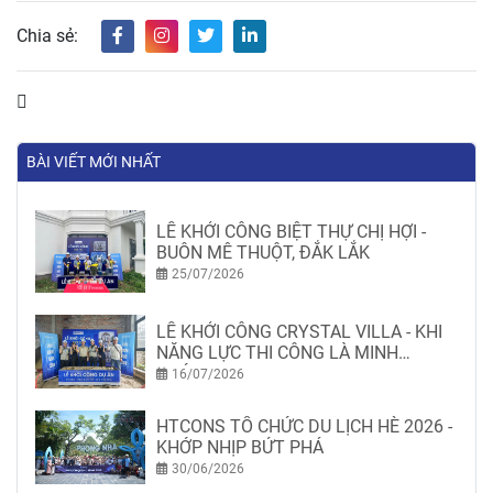
Chia sẻ:
BÀI VIẾT MỚI NHẤT
LỄ KHỞI CÔNG BIỆT THỰ CHỊ HỢI -
BUÔN MÊ THUỘT, ĐẮK LẮK
25/07/2026
LỄ KHỞI CÔNG CRYSTAL VILLA - KHI
NĂNG LỰC THI CÔNG LÀ MINH
CHỨNG
16/07/2026
HTCONS TỔ CHỨC DU LỊCH HÈ 2026 -
KHỚP NHỊP BỨT PHÁ
30/06/2026