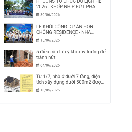
HTCONS TỔ CHỨC DU LỊCH HÈ
2026 - KHỚP NHỊP BỨT PHÁ
30/06/2026
LỄ KHỞI CÔNG DỰ ÁN HÒN
CHỒNG RESIDENCE - NHA
TRANG-KHÁNH HÒA
15/06/2026
5 điều cần lưu ý khi xây tường để
tránh nứt
04/06/2026
Từ 1/7, nhà ở dưới 7 tầng, diện
tích xây dựng dưới 500m2 được
miễn giấy phép xây dựng
13/05/2026