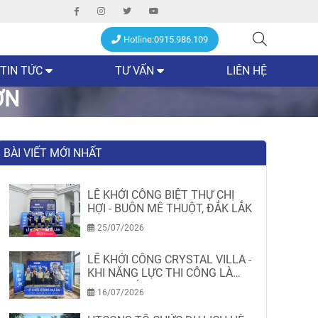
Hotline:0915.986.109
TIN TỨC
TƯ VẤN
LIÊN HỆ
ƠN
BÀI VIẾT MỚI NHẤT
LỄ KHỞI CÔNG BIỆT THỰ CHỊ
HỢI - BUÔN MÊ THUỘT, ĐẮK LẮK
25/07/2026
LỄ KHỞI CÔNG CRYSTAL VILLA -
KHI NĂNG LỰC THI CÔNG LÀ
MINH CHỨNG
16/07/2026