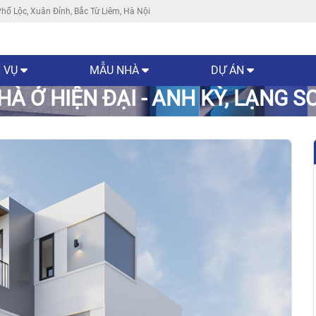
hố Lộc, Xuân Đỉnh, Bắc Từ Liêm, Hà Nội
 VỤ
MẪU NHÀ
DỰ ÁN
HÀ Ở HIỆN ĐẠI - ANH KỲ, LẠNG S