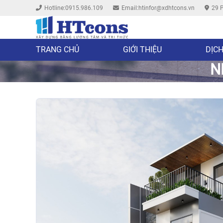
Hotline:0915.986.109
Email:htinfor@xdhtcons.vn
29 P
TRANG CHỦ
GIỚI THIỆU
DỊCH
N