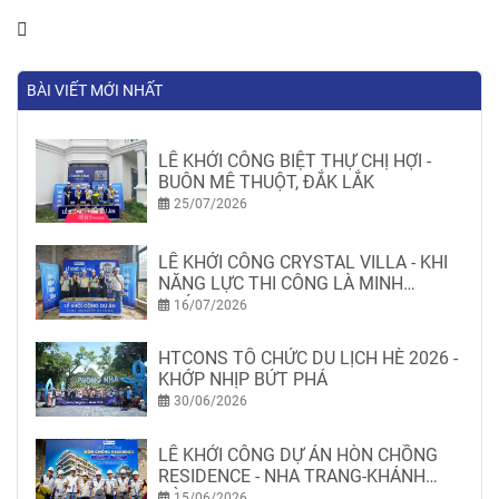
BÀI VIẾT MỚI NHẤT
LỄ KHỞI CÔNG BIỆT THỰ CHỊ HỢI -
BUÔN MÊ THUỘT, ĐẮK LẮK
25/07/2026
LỄ KHỞI CÔNG CRYSTAL VILLA - KHI
NĂNG LỰC THI CÔNG LÀ MINH
CHỨNG
16/07/2026
HTCONS TỔ CHỨC DU LỊCH HÈ 2026 -
KHỚP NHỊP BỨT PHÁ
30/06/2026
LỄ KHỞI CÔNG DỰ ÁN HÒN CHỒNG
RESIDENCE - NHA TRANG-KHÁNH
HÒA
15/06/2026