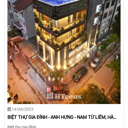
14/04/2023
BIỆT THỰ GIA ĐÌNH - CHỊ ƯNG - TÂY HỒ, HÀ NỘI
Biệt thự gia đình