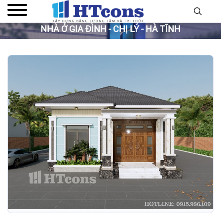
NHÀ Ở GIA ĐÌNH - CHỊ LÝ - HÀ TĨNH