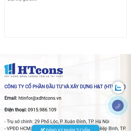
CÔNG TY CỔ PHẦN ĐẦU TƯ VÀ XÂY DỰNG H&T (HTCONS)
Email:
htinfor@xdhtcons.vn
Điện thoại:
0915.986.109
- Trụ sở chính: 29 Phố Lộc, P. Xuân Đỉnh, TP. Hà Nội
- VPĐD HCM: 24 đường 13, KĐT Vạn Phúc, P. Hiệp Bình, TP.
ĐĂNG KÝ NHẬN TƯ VẤN