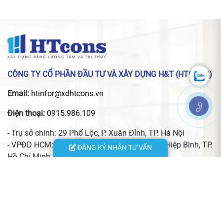
CÔNG TY CỔ PHẦN ĐẦU TƯ VÀ XÂY DỰNG H&T (HTCONS)
Email:
htinfor@xdhtcons.vn
Điện thoại:
0915.986.109
- Trụ sở chính: 29 Phố Lộc, P. Xuân Đỉnh, TP. Hà Nội
- VPĐD HCM: 24 đường 13, KĐT Vạn Phúc, P. Hiệp Bình, TP.
ĐĂNG KÝ NHẬN TƯ VẤN
Hồ Chí Minh
- VPĐD Hà Tĩnh: 156 đường Nguyễn Du, P. Thành Sen, Tỉnh
Hà Tĩnh
- VPĐD Thái Nguyên: Quyết Thắng, xã Phú Xuyên, tỉnh Thái
Nguyên
- Xưởng nội thất: Số 29/144 An Dương Vương, phường Phú