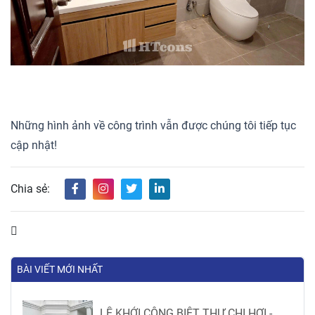
Những hình ảnh về công trình vẫn được chúng tôi tiếp tục
cập nhật!
Chia sẻ:
BÀI VIẾT MỚI NHẤT
LỄ KHỞI CÔNG BIỆT THỰ CHỊ HỢI -