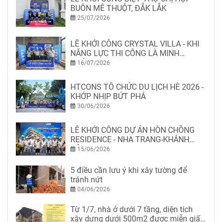
BUÔN MÊ THUỘT, ĐẮK LẮK
25/07/2026
LỄ KHỞI CÔNG CRYSTAL VILLA - KHI
NĂNG LỰC THI CÔNG LÀ MINH
CHỨNG
16/07/2026
HTCONS TỔ CHỨC DU LỊCH HÈ 2026 -
KHỚP NHỊP BỨT PHÁ
30/06/2026
LỄ KHỞI CÔNG DỰ ÁN HÒN CHỒNG
RESIDENCE - NHA TRANG-KHÁNH
HÒA
15/06/2026
5 điều cần lưu ý khi xây tường để
tránh nứt
04/06/2026
Từ 1/7, nhà ở dưới 7 tầng, diện tích
xây dựng dưới 500m2 được miễn giấy