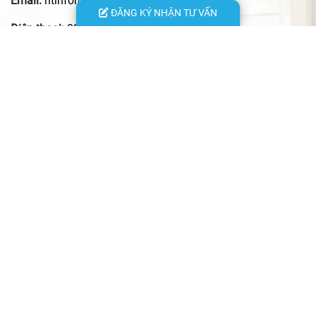
Email:
htinfor@xdhtcons.vn
ĐĂNG KÝ NHẬN TƯ VẤN
Điện thoại:
0915.986.109
- Trụ sở chính: 29 Phố Lộc, P. Xuân Đỉnh, TP. Hà Nội
- VPĐD HCM: 24 đường 13, KĐT Vạn Phúc, P. Hiệp Bình, TP.
Hồ Chí Minh
- VPĐD Hà Tĩnh: 156 đường Nguyễn Du, P. Thành Sen, Tỉnh
Hà Tĩnh
- VPĐD Thái Nguyên: Quyết Thắng, xã Phú Xuyên, tỉnh Thái
Nguyên
- Xưởng nội thất: Số 29/144 An Dương Vương, phường Phú
Thượng, TP. Hà Nội
© 2023 Copyright by xaydunghtcons.vn. All rights reserved. Designed