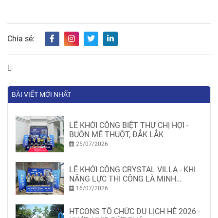
Chia sẻ:
BÀI VIẾT MỚI NHẤT
LỄ KHỞI CÔNG BIỆT THỰ CHỊ HỢI -
BUÔN MÊ THUỘT, ĐẮK LẮK
25/07/2026
LỄ KHỞI CÔNG CRYSTAL VILLA - KHI
NĂNG LỰC THI CÔNG LÀ MINH
CHỨNG
16/07/2026
HTCONS TỔ CHỨC DU LỊCH HÈ 2026 -