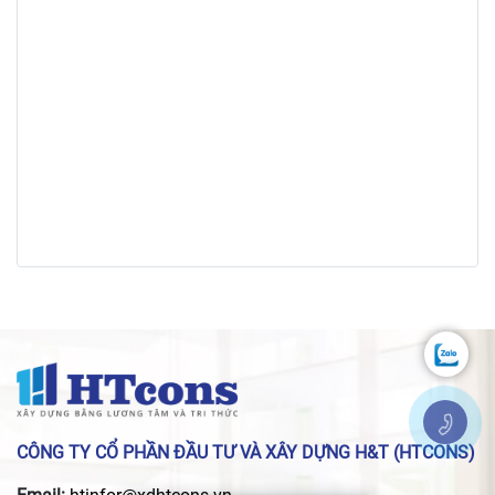
CÔNG TY CỔ PHẦN ĐẦU TƯ VÀ XÂY DỰNG H&T (HTCONS)