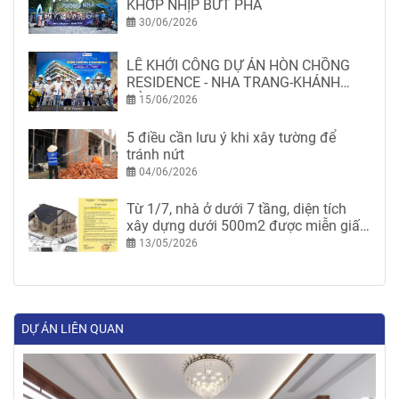
KHỚP NHỊP BỨT PHÁ
30/06/2026
LỄ KHỞI CÔNG DỰ ÁN HÒN CHỒNG
RESIDENCE - NHA TRANG-KHÁNH
HÒA
15/06/2026
5 điều cần lưu ý khi xây tường để
tránh nứt
04/06/2026
Từ 1/7, nhà ở dưới 7 tầng, diện tích
xây dựng dưới 500m2 được miễn giấy
phép xây dựng
13/05/2026
DỰ ÁN LIÊN QUAN