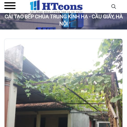
CẢI TẠO BẾP CHÙA TRUNG KÍNH HẠ - CẦU GIẤY, HÀ
NỘI