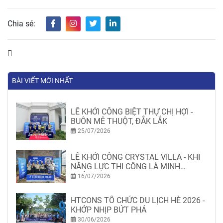
Chia sẻ:
BÀI VIẾT MỚI NHẤT
LỄ KHỞI CÔNG BIỆT THỰ CHỊ HỢI -
BUÔN MÊ THUỘT, ĐẮK LẮK
25/07/2026
LỄ KHỞI CÔNG CRYSTAL VILLA - KHI
NĂNG LỰC THI CÔNG LÀ MINH
CHỨNG
16/07/2026
HTCONS TỔ CHỨC DU LỊCH HÈ 2026 -
KHỚP NHỊP BỨT PHÁ
30/06/2026