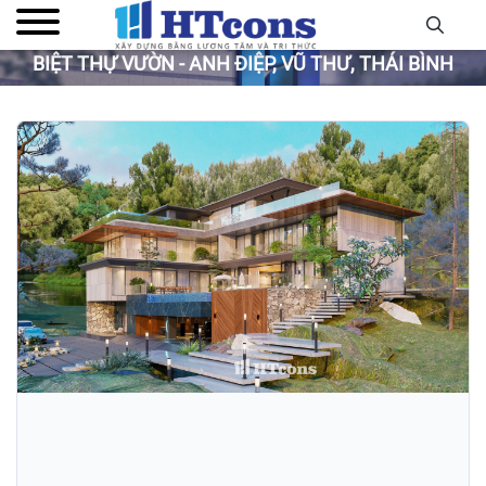
BIỆT THỰ VƯỜN - ANH ĐIỆP, VŨ THƯ, THÁI BÌNH