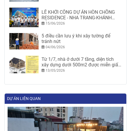
LỄ KHỞI CÔNG DỰ ÁN HÒN CHỒNG
RESIDENCE - NHA TRANG-KHÁNH
HÒA
15/06/2026
5 điều cần lưu ý khi xây tường để
tránh nứt
04/06/2026
Từ 1/7, nhà ở dưới 7 tầng, diện tích
xây dựng dưới 500m2 được miễn giấy
phép xây dựng
13/05/2026
DỰ ÁN LIÊN QUAN