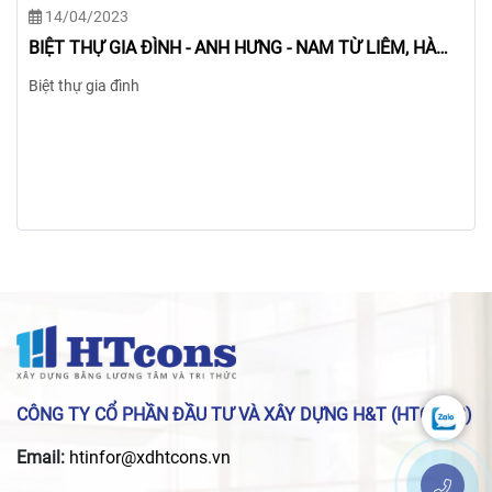
14/04/2023
BIỆT THỰ GIA ĐÌNH - CHỊ ƯNG - TÂY HỒ, HÀ NỘI
Biệt thự gia đình
CÔNG TY CỔ PHẦN ĐẦU TƯ VÀ XÂY DỰNG H&T (HTCONS)
Email:
htinfor@xdhtcons.vn