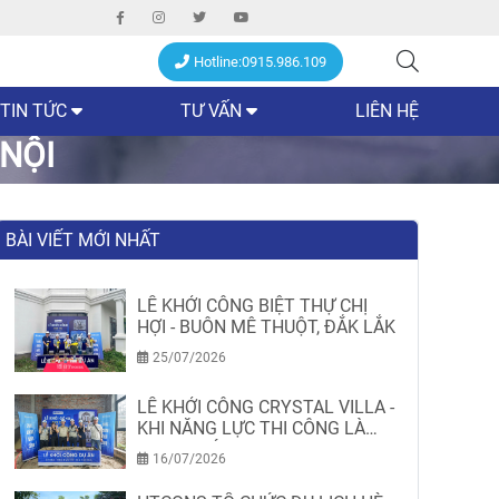
Hotline:0915.986.109
TIN TỨC
TƯ VẤN
LIÊN HỆ
 NỘI
BÀI VIẾT MỚI NHẤT
LỄ KHỞI CÔNG BIỆT THỰ CHỊ
HỢI - BUÔN MÊ THUỘT, ĐẮK LẮK
25/07/2026
LỄ KHỞI CÔNG CRYSTAL VILLA -
KHI NĂNG LỰC THI CÔNG LÀ
MINH CHỨNG
16/07/2026