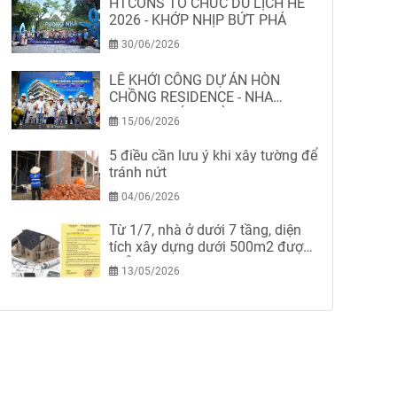
HTCONS TỔ CHỨC DU LỊCH HÈ
2026 - KHỚP NHỊP BỨT PHÁ
30/06/2026
LỄ KHỞI CÔNG DỰ ÁN HÒN
CHỒNG RESIDENCE - NHA
TRANG-KHÁNH HÒA
15/06/2026
5 điều cần lưu ý khi xây tường để
tránh nứt
04/06/2026
Từ 1/7, nhà ở dưới 7 tầng, diện
tích xây dựng dưới 500m2 được
miễn giấy phép xây dựng
13/05/2026