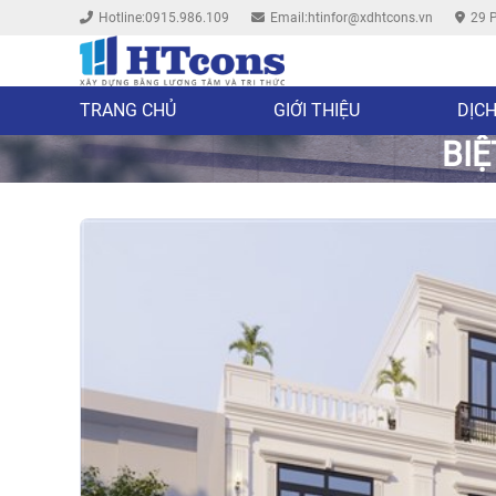
Hotline:0915.986.109
Email:htinfor@xdhtcons.vn
29 P
TRANG CHỦ
GIỚI THIỆU
DỊCH
BIỆ