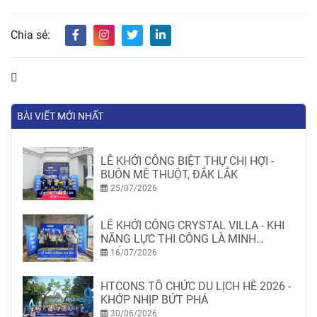
Chia sẻ:
BÀI VIẾT MỚI NHẤT
LỄ KHỞI CÔNG BIỆT THỰ CHỊ HỢI -
BUÔN MÊ THUỘT, ĐẮK LẮK
25/07/2026
LỄ KHỞI CÔNG CRYSTAL VILLA - KHI
NĂNG LỰC THI CÔNG LÀ MINH
CHỨNG
16/07/2026
HTCONS TỔ CHỨC DU LỊCH HÈ 2026 -
KHỚP NHỊP BỨT PHÁ
30/06/2026