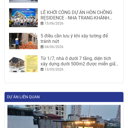
LỄ KHỞI CÔNG DỰ ÁN HÒN CHỒNG
RESIDENCE - NHA TRANG-KHÁNH
HÒA
15/06/2026
5 điều cần lưu ý khi xây tường để
tránh nứt
04/06/2026
Từ 1/7, nhà ở dưới 7 tầng, diện tích
xây dựng dưới 500m2 được miễn giấy
phép xây dựng
13/05/2026
DỰ ÁN LIÊN QUAN