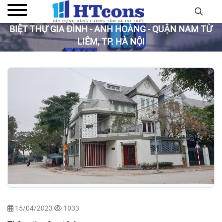
BIỆT THỰ GIA ĐÌNH - ANH HOÀNG - QUẬN NAM TỪ
LIÊM, TP. HÀ NỘI
15/04/2023
1033