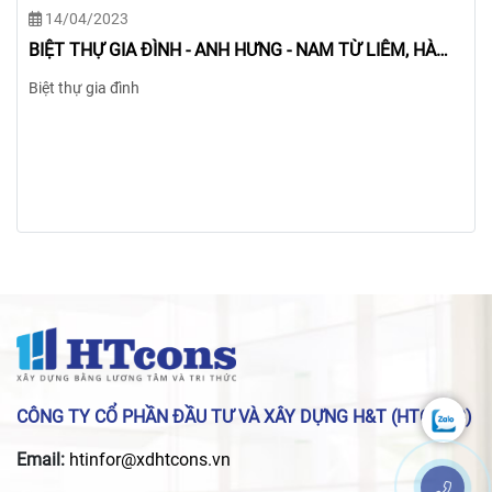
14/04/2023
BIỆT THỰ GIA ĐÌNH - CHỊ ƯNG - TÂY HỒ, HÀ NỘI
Biệt thự gia đình
CÔNG TY CỔ PHẦN ĐẦU TƯ VÀ XÂY DỰNG H&T (HTCONS)
Email:
htinfor@xdhtcons.vn