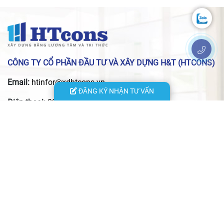
CÔNG TY CỔ PHẦN ĐẦU TƯ VÀ XÂY DỰNG H&T (HTCONS)
Email:
htinfor@xdhtcons.vn
ĐĂNG KÝ NHẬN TƯ VẤN
Điện thoại:
0915.986.109
- Trụ sở chính: 29 Phố Lộc, P. Xuân Đỉnh, TP. Hà Nội
- VPĐD HCM: 24 đường 13, KĐT Vạn Phúc, P. Hiệp Bình, TP.
Hồ Chí Minh
- VPĐD Hà Tĩnh: 156 đường Nguyễn Du, P. Thành Sen, Tỉnh
Hà Tĩnh
- VPĐD Thái Nguyên: Quyết Thắng, xã Phú Xuyên, tỉnh Thái
Nguyên
- Xưởng nội thất: Số 29/144 An Dương Vương, phường Phú
Thượng, TP. Hà Nội