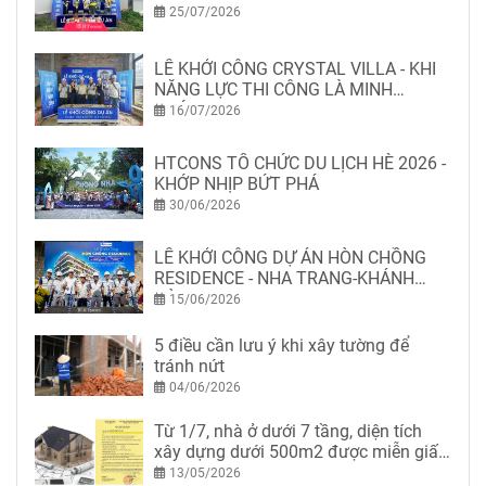
25/07/2026
LỄ KHỞI CÔNG CRYSTAL VILLA - KHI
NĂNG LỰC THI CÔNG LÀ MINH
CHỨNG
16/07/2026
HTCONS TỔ CHỨC DU LỊCH HÈ 2026 -
KHỚP NHỊP BỨT PHÁ
30/06/2026
LỄ KHỞI CÔNG DỰ ÁN HÒN CHỒNG
RESIDENCE - NHA TRANG-KHÁNH
HÒA
15/06/2026
5 điều cần lưu ý khi xây tường để
tránh nứt
04/06/2026
Từ 1/7, nhà ở dưới 7 tầng, diện tích
xây dựng dưới 500m2 được miễn giấy
phép xây dựng
13/05/2026