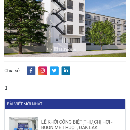
Chia sẻ:
BÀI VIẾT MỚI NHẤT
LỄ KHỞI CÔNG BIỆT THỰ CHỊ HỢI -
BUÔN MÊ THUỘT, ĐẮK LẮK