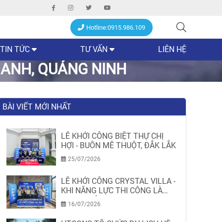
Hotline:0915.986.109
TIN TỨC
TƯ VẤN
LIÊN HỆ
OANH, QUẢNG NINH
BÀI VIẾT MỚI NHẤT
LỄ KHỞI CÔNG BIỆT THỰ CHỊ
HỢI - BUÔN MÊ THUỘT, ĐẮK LẮK
25/07/2026
LỄ KHỞI CÔNG CRYSTAL VILLA -
KHI NĂNG LỰC THI CÔNG LÀ
MINH CHỨNG
16/07/2026