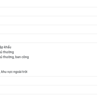
hập khẩu
gủ thường
gủ thường, ban công
 khu vực ngoài trời