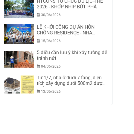
HTCONS TỔ CHỨC DU LỊCH HÈ
2026 - KHỚP NHỊP BỨT PHÁ
30/06/2026
LỄ KHỞI CÔNG DỰ ÁN HÒN
CHỒNG RESIDENCE - NHA
TRANG-KHÁNH HÒA
15/06/2026
5 điều cần lưu ý khi xây tường để
tránh nứt
04/06/2026
Từ 1/7, nhà ở dưới 7 tầng, diện
tích xây dựng dưới 500m2 được
miễn giấy phép xây dựng
13/05/2026