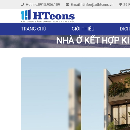
Hotline:0915.986.109
Email:htinfor@xdhtcons.vn
29 P
TRANG CHỦ
GIỚI THIỆU
DỊCH
NHÀ Ở KẾT HỢP K