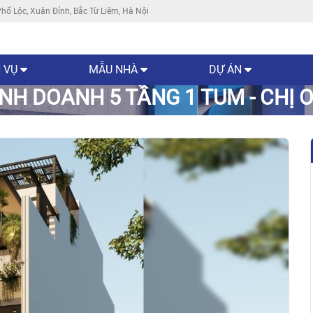
hố Lộc, Xuân Đỉnh, Bắc Từ Liêm, Hà Nội
 VỤ
MẪU NHÀ
DỰ ÁN
INH DOANH 5 TẦNG 1 TUM - CHỊ 