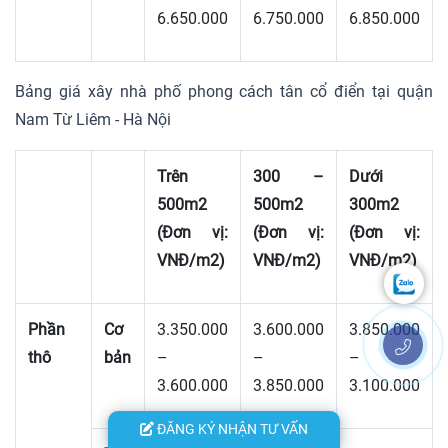
6.650.000
6.750.000
6.850.000
Bảng giá xây nhà phố phong cách tân cổ điển tại quận
Nam Từ Liêm - Hà Nội
Trên
300 –
Dưới
500m2
500m2
300m2
(Đơn vị:
(Đơn vị:
(Đơn vị:
VNĐ/m2)
VNĐ/m2)
VNĐ/m2)
Phần
Cơ
3.350.000
3.600.000
3.850.000
thô
bản
–
–
–
3.600.000
3.850.000
3.100.000
ĐĂNG KÝ NHẬN TƯ VẤN