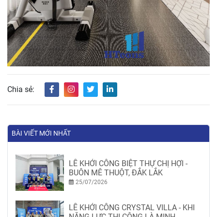
Chia sẻ:
BÀI VIẾT MỚI NHẤT
LỄ KHỞI CÔNG BIỆT THỰ CHỊ HỢI -
BUÔN MÊ THUỘT, ĐẮK LẮK
25/07/2026
LỄ KHỞI CÔNG CRYSTAL VILLA - KHI
NĂNG LỰC THI CÔNG LÀ MINH