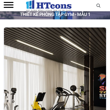
THIẾT KẾ PHÒNG TẬP GYM - MẪU 1