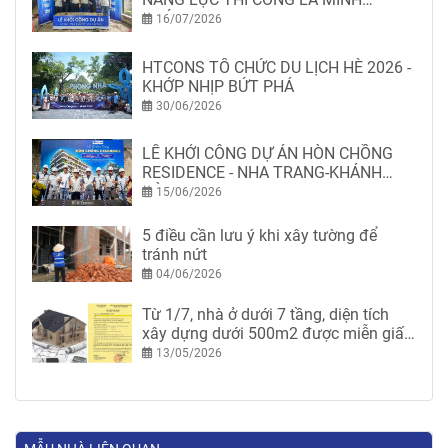
CHỨNG
16/07/2026
HTCONS TỔ CHỨC DU LỊCH HÈ 2026 -
KHỚP NHỊP BỨT PHÁ
30/06/2026
LỄ KHỞI CÔNG DỰ ÁN HÒN CHỒNG
RESIDENCE - NHA TRANG-KHÁNH
HÒA
15/06/2026
5 điều cần lưu ý khi xây tường để
tránh nứt
04/06/2026
Từ 1/7, nhà ở dưới 7 tầng, diện tích
xây dựng dưới 500m2 được miễn giấy
phép xây dựng
13/05/2026