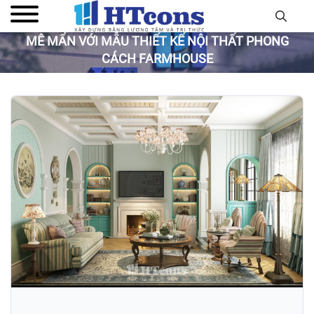
MÊ MẨN VỚI MẪU THIẾT KẾ NỘI THẤT PHONG
CÁCH FARMHOUSE