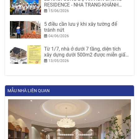
RESIDENCE - NHA TRANG-KHÁNH
HÒA
15/06/2026
5 điều cần lưu ý khi xây tường để
tránh nứt
04/06/2026
Từ 1/7, nhà ở dưới 7 tầng, diện tích
xây dựng dưới 500m2 được miễn giấy
phép xây dựng
13/05/2026
MẪU NHÀ LIÊN QUAN
20/11/2024
THIẾT KẾ FULL NỘI THẤT BIỆT THỰ 4 TẦNG