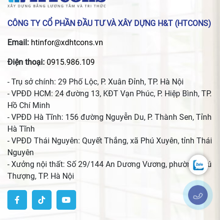
CÔNG TY CỔ PHẦN ĐẦU TƯ VÀ XÂY DỰNG H&T (HTCONS)
Email:
htinfor@xdhtcons.vn
Điện thoại:
0915.986.109
- Trụ sở chính: 29 Phố Lộc, P. Xuân Đỉnh, TP. Hà Nội
- VPĐD HCM: 24 đường 13, KĐT Vạn Phúc, P. Hiệp Bình, TP.
Hồ Chí Minh
- VPĐD Hà Tĩnh: 156 đường Nguyễn Du, P. Thành Sen, Tỉnh
Hà Tĩnh
- VPĐD Thái Nguyên: Quyết Thắng, xã Phú Xuyên, tỉnh Thái
Nguyên
- Xưởng nội thất: Số 29/144 An Dương Vương, phường Phú
Thượng, TP. Hà Nội