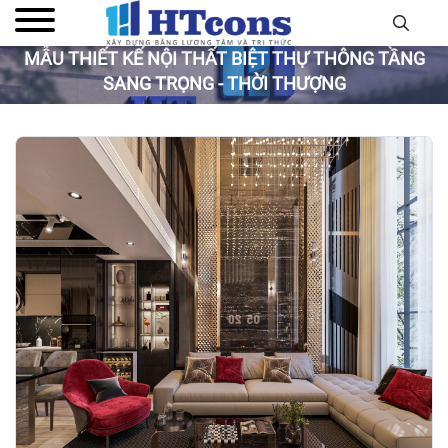
MẪU THIẾT KẾ NỘI THẤT BIỆT THỰ THÔNG TẦNG
SANG TRỌNG - THỜI THƯỢNG