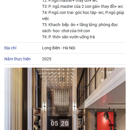
T2: P.ngủ master+ thay đồ+ wc
T3: P. ngủ master của 2 con gái+ thay đồ+ wc
T4: P.ngủ con trai- góc học tập- wc, P.ngủ giúp
việc
T5: Khach- bếp -ăn + tầng lửng: phòng đọc
sách- học- chơi của trẻ con
T6: P. thờ+ sân vườn uống trà
Địa chỉ
Long Biên - Hà Nội
Năm thực hiện
2025