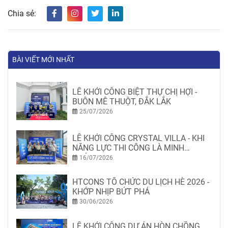
Chia sẻ:
BÀI VIẾT MỚI NHẤT
LỄ KHỞI CÔNG BIỆT THỰ CHỊ HỢI -
BUÔN MÊ THUỘT, ĐẮK LẮK
25/07/2026
LỄ KHỞI CÔNG CRYSTAL VILLA - KHI
NĂNG LỰC THI CÔNG LÀ MINH
CHỨNG
16/07/2026
HTCONS TỔ CHỨC DU LỊCH HÈ 2026 -
KHỚP NHỊP BỨT PHÁ
30/06/2026
LỄ KHỞI CÔNG DỰ ÁN HÒN CHỒNG