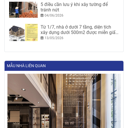
5 điều cần lưu ý khi xây tường để
tránh nứt
04/06/2026
Từ 1/7, nhà ở dưới 7 tầng, diện tích
xây dựng dưới 500m2 được miễn giấy
phép xây dựng
13/05/2026
MẪU NHÀ LIÊN QUAN