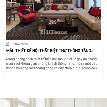
11/04/2025
MÊ MẨN VỚI MẪU THIẾT KẾ NỘI THẤT PHONG CÁCH
FARMHOUSE
Lấy cảm hứng từ những nông trại bình yên nơi miền quê châu
Âu…, phong cách nội thất Farmhouse mang trong mình vẻ đẹp
mộc mạc, ấm áp nhưng không kém phần tinh tế. Đây là sự giao
thoa giữa những giá trị truyền thống và hơi thở hiện đại, tạo nên
một chốn an yên giữa lòng đô thị xô bồ.