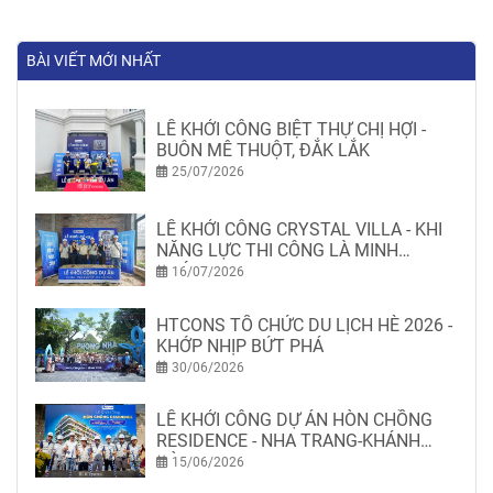
BÀI VIẾT MỚI NHẤT
LỄ KHỞI CÔNG BIỆT THỰ CHỊ HỢI -
BUÔN MÊ THUỘT, ĐẮK LẮK
25/07/2026
LỄ KHỞI CÔNG CRYSTAL VILLA - KHI
NĂNG LỰC THI CÔNG LÀ MINH
CHỨNG
16/07/2026
HTCONS TỔ CHỨC DU LỊCH HÈ 2026 -
KHỚP NHỊP BỨT PHÁ
30/06/2026
LỄ KHỞI CÔNG DỰ ÁN HÒN CHỒNG
RESIDENCE - NHA TRANG-KHÁNH
HÒA
15/06/2026