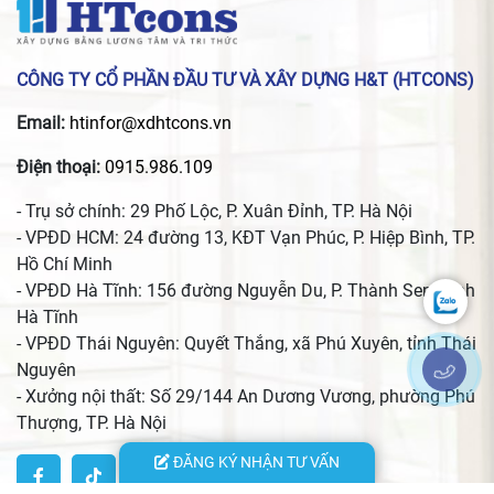
CÔNG TY CỔ PHẦN ĐẦU TƯ VÀ XÂY DỰNG H&T (HTCONS)
Email:
htinfor@xdhtcons.vn
Điện thoại:
0915.986.109
- Trụ sở chính: 29 Phố Lộc, P. Xuân Đỉnh, TP. Hà Nội
- VPĐD HCM: 24 đường 13, KĐT Vạn Phúc, P. Hiệp Bình, TP.
Hồ Chí Minh
- VPĐD Hà Tĩnh: 156 đường Nguyễn Du, P. Thành Sen, Tỉnh
Hà Tĩnh
- VPĐD Thái Nguyên: Quyết Thắng, xã Phú Xuyên, tỉnh Thái
Nguyên
- Xưởng nội thất: Số 29/144 An Dương Vương, phường Phú
Thượng, TP. Hà Nội
ĐĂNG KÝ NHẬN TƯ VẤN