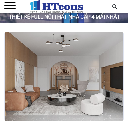
THIẾT KẾ FULL NỘI THẤT NHÀ CẤP 4 MÁI NHẬT