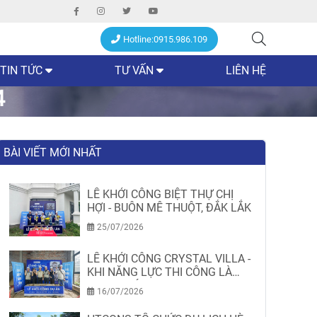
Hotline:0915.986.109
TIN TỨC
TƯ VẤN
LIÊN HỆ
4
BÀI VIẾT MỚI NHẤT
LỄ KHỞI CÔNG BIỆT THỰ CHỊ
HỢI - BUÔN MÊ THUỘT, ĐẮK LẮK
25/07/2026
LỄ KHỞI CÔNG CRYSTAL VILLA -
KHI NĂNG LỰC THI CÔNG LÀ
MINH CHỨNG
16/07/2026