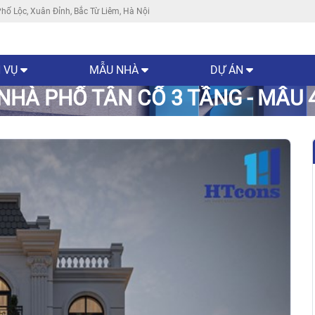
hố Lộc, Xuân Đỉnh, Bắc Từ Liêm, Hà Nội
 VỤ
MẪU NHÀ
DỰ ÁN
NHÀ PHỐ TÂN CỔ 3 TẦNG - MẪU 