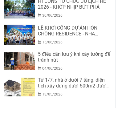
HTCONS TỔ CHỨC DU LỊCH HÈ
2026 - KHỚP NHỊP BỨT PHÁ
30/06/2026
LỄ KHỞI CÔNG DỰ ÁN HÒN
CHỒNG RESIDENCE - NHA
TRANG-KHÁNH HÒA
15/06/2026
5 điều cần lưu ý khi xây tường để
tránh nứt
04/06/2026
Từ 1/7, nhà ở dưới 7 tầng, diện
tích xây dựng dưới 500m2 được
miễn giấy phép xây dựng
13/05/2026