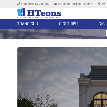
Hotline:0915.986.109
Email:htinfor@xdhtcons.vn
29 P
TRANG CHỦ
GIỚI THIỆU
DỊCH