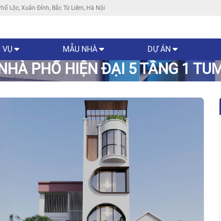
hố Lộc, Xuân Đỉnh, Bắc Từ Liêm, Hà Nội
 VỤ
MẪU NHÀ
DỰ ÁN
NHÀ PHỐ HIỆN ĐẠI 5 TẦNG 1 TU