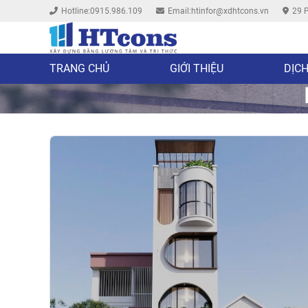
Hotline:0915.986.109
Email:htinfor@xdhtcons.vn
29 P
TRANG CHỦ
GIỚI THIỆU
DỊCH