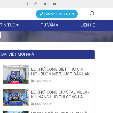
Hotline:0915.986.109
TIN TỨC
TƯ VẤN
LIÊN HỆ
M
BÀI VIẾT MỚI NHẤT
LỄ KHỞI CÔNG BIỆT THỰ CHỊ
HỢI - BUÔN MÊ THUỘT, ĐẮK LẮK
25/07/2026
LỄ KHỞI CÔNG CRYSTAL VILLA -
KHI NĂNG LỰC THI CÔNG LÀ
MINH CHỨNG
16/07/2026