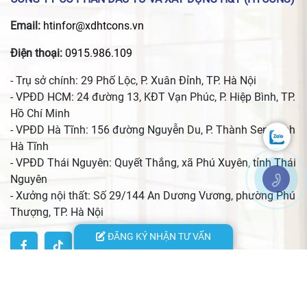
Email:
htinfor@xdhtcons.vn
Điện thoại:
0915.986.109
- Trụ sở chính: 29 Phố Lộc, P. Xuân Đỉnh, TP. Hà Nội
- VPĐD HCM: 24 đường 13, KĐT Vạn Phúc, P. Hiệp Bình, TP.
Hồ Chí Minh
- VPĐD Hà Tĩnh: 156 đường Nguyễn Du, P. Thành Sen, Tỉnh
Hà Tĩnh
- VPĐD Thái Nguyên: Quyết Thắng, xã Phú Xuyên, tỉnh Thái
Nguyên
- Xưởng nội thất: Số 29/144 An Dương Vương, phường Phú
Thượng, TP. Hà Nội
ĐĂNG KÝ NHẬN TƯ VẤN