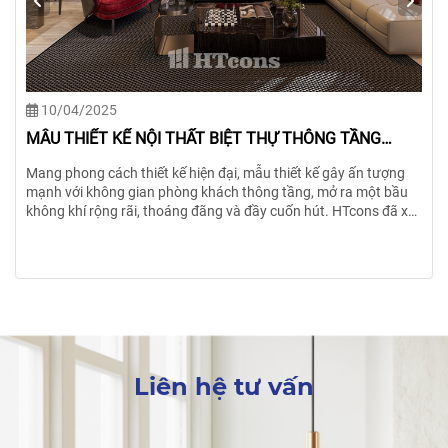
11/04/2025
MÊ MẨN VỚI MẪU THIẾT KẾ NỘI THẤT PHONG CÁCH
FARMHOUSE
Lấy cảm hứng từ những nông trại bình yên nơi miền quê châu
Âu…, phong cách nội thất Farmhouse mang trong mình vẻ đẹp
mộc mạc, ấm áp nhưng không kém phần tinh tế. Đây là sự giao
thoa giữa những giá trị truyền thống và hơi thở hiện đại, tạo nên
một chốn an yên giữa lòng đô thị xô bồ.
Liên hệ tư vấn