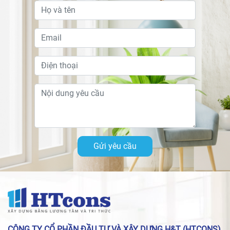
Gửi yêu cầu
CÔNG TY CỔ PHẦN ĐẦU TƯ VÀ XÂY DỰNG H&T (HTCONS)