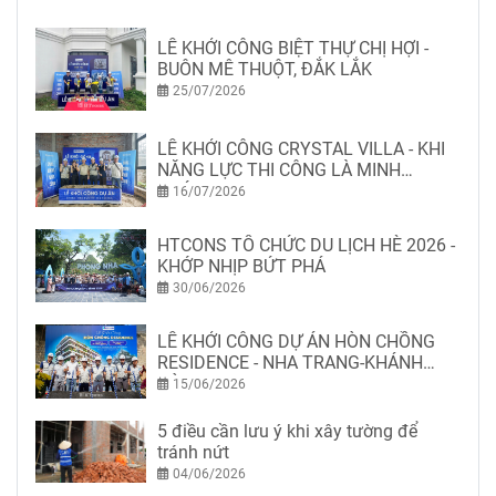
LỄ KHỞI CÔNG BIỆT THỰ CHỊ HỢI -
BUÔN MÊ THUỘT, ĐẮK LẮK
25/07/2026
LỄ KHỞI CÔNG CRYSTAL VILLA - KHI
NĂNG LỰC THI CÔNG LÀ MINH
CHỨNG
16/07/2026
HTCONS TỔ CHỨC DU LỊCH HÈ 2026 -
KHỚP NHỊP BỨT PHÁ
30/06/2026
LỄ KHỞI CÔNG DỰ ÁN HÒN CHỒNG
RESIDENCE - NHA TRANG-KHÁNH
HÒA
15/06/2026
5 điều cần lưu ý khi xây tường để
tránh nứt
04/06/2026