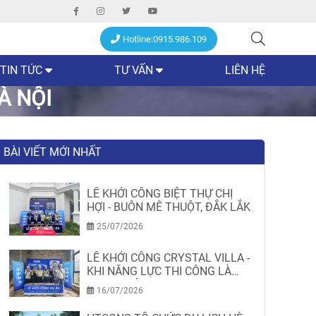
Hotline:0915.986.109
TIN TỨC
TƯ VẤN
LIÊN HỆ
À NỘI
BÀI VIẾT MỚI NHẤT
LỄ KHỞI CÔNG BIỆT THỰ CHỊ
HỢI - BUÔN MÊ THUỘT, ĐẮK LẮK
25/07/2026
LỄ KHỞI CÔNG CRYSTAL VILLA -
KHI NĂNG LỰC THI CÔNG LÀ
MINH CHỨNG
16/07/2026