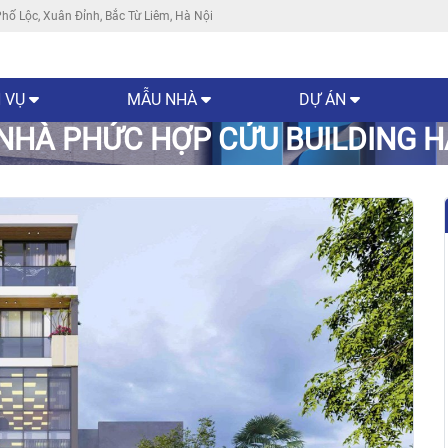
hố Lộc, Xuân Đỉnh, Bắc Từ Liêm, Hà Nội
 VỤ
MẪU NHÀ
DỰ ÁN
NHÀ PHỨC HỢP CỬU BUILDING H