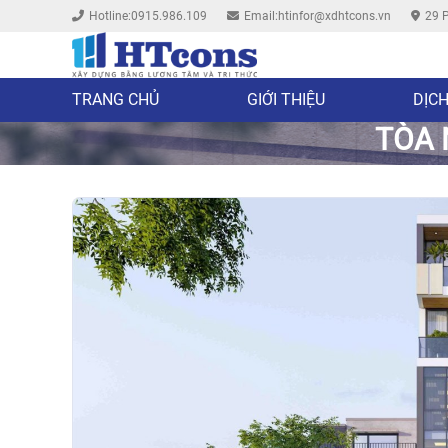
Hotline:0915.986.109
Email:htinfor@xdhtcons.vn
29 P
TRANG CHỦ
GIỚI THIỆU
DỊCH
TÒA 