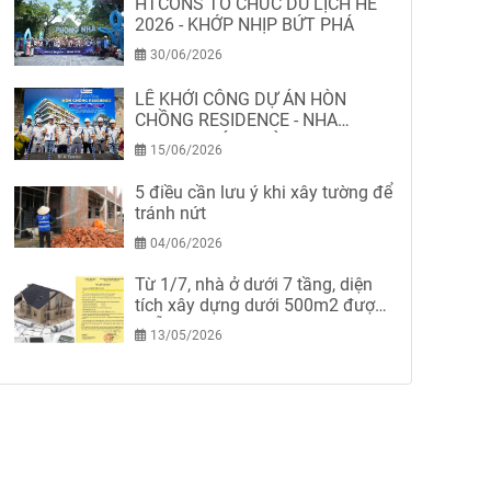
HTCONS TỔ CHỨC DU LỊCH HÈ
2026 - KHỚP NHỊP BỨT PHÁ
30/06/2026
LỄ KHỞI CÔNG DỰ ÁN HÒN
CHỒNG RESIDENCE - NHA
TRANG-KHÁNH HÒA
15/06/2026
5 điều cần lưu ý khi xây tường để
tránh nứt
04/06/2026
Từ 1/7, nhà ở dưới 7 tầng, diện
tích xây dựng dưới 500m2 được
miễn giấy phép xây dựng
13/05/2026