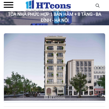
TÒA NHÀ PHỨC HỢP 1 BÁN HẦM + 8 TẦNG - BA
ĐÌNH - HÀ NỘI