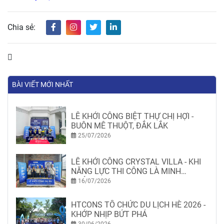
Chia sẻ:
BÀI VIẾT MỚI NHẤT
LỄ KHỞI CÔNG BIỆT THỰ CHỊ HỢI -
BUÔN MÊ THUỘT, ĐẮK LẮK
25/07/2026
LỄ KHỞI CÔNG CRYSTAL VILLA - KHI
NĂNG LỰC THI CÔNG LÀ MINH
CHỨNG
16/07/2026
HTCONS TỔ CHỨC DU LỊCH HÈ 2026 -
KHỚP NHỊP BỨT PHÁ