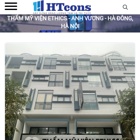
THẨM MỸ VIỆN ETHICS - ANH VƯƠNG - HÀ ĐÔNG,
HÀ NỘI