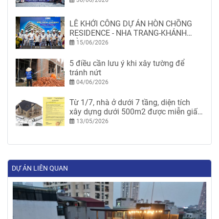
30/06/2026
LỄ KHỞI CÔNG DỰ ÁN HÒN CHỒNG
RESIDENCE - NHA TRANG-KHÁNH
HÒA
15/06/2026
5 điều cần lưu ý khi xây tường để
tránh nứt
04/06/2026
Từ 1/7, nhà ở dưới 7 tầng, diện tích
xây dựng dưới 500m2 được miễn giấy
phép xây dựng
13/05/2026
DỰ ÁN LIÊN QUAN