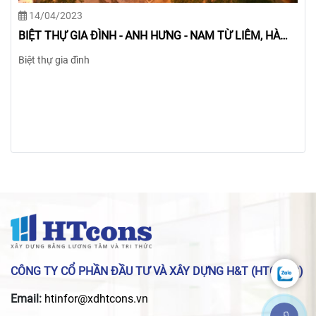
14/04/2023
BIỆT THỰ GIA ĐÌNH - CHỊ ƯNG - TÂY HỒ, HÀ NỘI
Biệt thự gia đình
CÔNG TY CỔ PHẦN ĐẦU TƯ VÀ XÂY DỰNG H&T (HTCONS)
Email:
htinfor@xdhtcons.vn