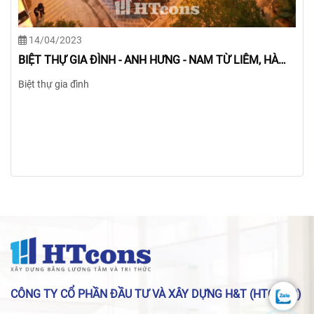
14/04/2023
BIỆT THỰ GIA ĐÌNH - CHỊ ƯNG - TÂY HỒ, HÀ NỘI
Biệt thự gia đình
CÔNG TY CỔ PHẦN ĐẦU TƯ VÀ XÂY DỰNG H&T (HTCONS)