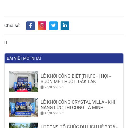
Chia sẻ:
BÀI VIẾT MỚI NHẤT
LỄ KHỞI CÔNG BIỆT THỰ CHỊ HỢI -
BUÔN MÊ THUỘT, ĐẮK LẮK
25/07/2026
LỄ KHỞI CÔNG CRYSTAL VILLA - KHI
NĂNG LỰC THI CÔNG LÀ MINH
CHỨNG
16/07/2026
HTCONS TỔ CHỨC DU LỊCH HÈ 2026 -