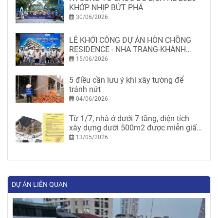
KHỚP NHỊP BỨT PHÁ
30/06/2026
LỄ KHỞI CÔNG DỰ ÁN HÒN CHỒNG
RESIDENCE - NHA TRANG-KHÁNH
HÒA
15/06/2026
5 điều cần lưu ý khi xây tường để
tránh nứt
04/06/2026
Từ 1/7, nhà ở dưới 7 tầng, diện tích
xây dựng dưới 500m2 được miễn giấy
phép xây dựng
13/05/2026
DỰ ÁN LIÊN QUAN