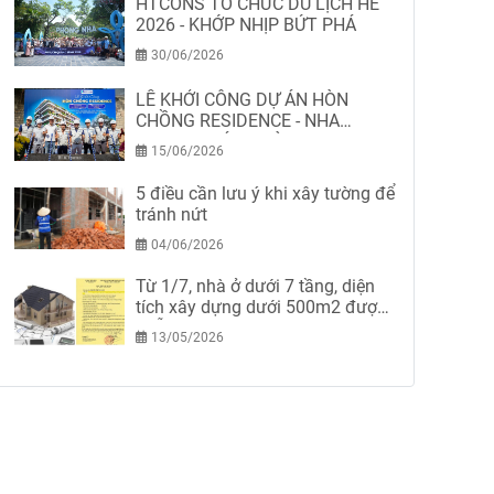
HTCONS TỔ CHỨC DU LỊCH HÈ
2026 - KHỚP NHỊP BỨT PHÁ
30/06/2026
LỄ KHỞI CÔNG DỰ ÁN HÒN
CHỒNG RESIDENCE - NHA
TRANG-KHÁNH HÒA
15/06/2026
5 điều cần lưu ý khi xây tường để
tránh nứt
04/06/2026
Từ 1/7, nhà ở dưới 7 tầng, diện
tích xây dựng dưới 500m2 được
miễn giấy phép xây dựng
13/05/2026