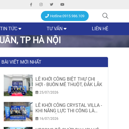
Hotline:0915.986.109
TIN TỨC
TƯ VẤN
LIÊN HỆ
UÂN, TP HÀ NỘI
BÀI VIẾT MỚI NHẤT
LỄ KHỞI CÔNG BIỆT THỰ CHỊ
HỢI - BUÔN MÊ THUỘT, ĐẮK LẮK
25/07/2026
LỄ KHỞI CÔNG CRYSTAL VILLA -
KHI NĂNG LỰC THI CÔNG LÀ
MINH CHỨNG
16/07/2026