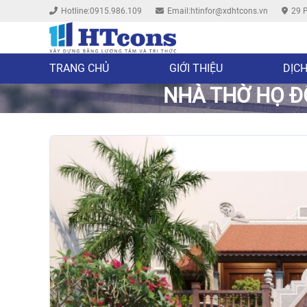
Hotline:0915.986.109
Email:htinfor@xdhtcons.vn
29 P
TRANG CHỦ
GIỚI THIỆU
DỊCH
NHÀ THỜ HỌ ĐỖ