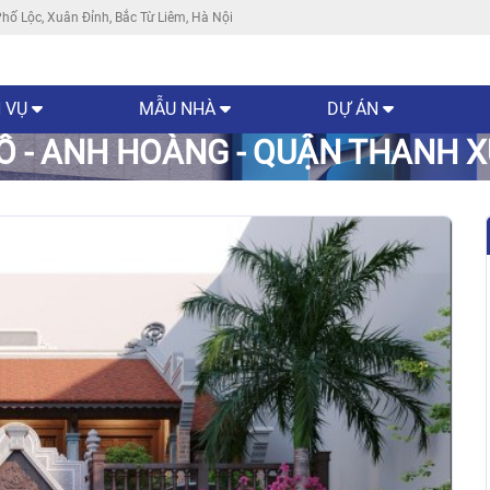
hố Lộc, Xuân Đỉnh, Bắc Từ Liêm, Hà Nội
 VỤ
MẪU NHÀ
DỰ ÁN
 - ANH HOÀNG - QUẬN THANH X