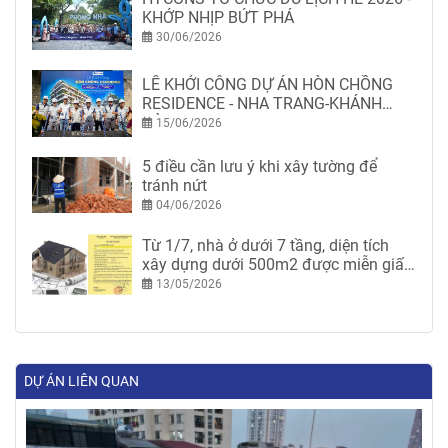
KHỚP NHỊP BỨT PHÁ
30/06/2026
LỄ KHỞI CÔNG DỰ ÁN HÒN CHỒNG
RESIDENCE - NHA TRANG-KHÁNH
HÒA
15/06/2026
5 điều cần lưu ý khi xây tường để
tránh nứt
04/06/2026
Từ 1/7, nhà ở dưới 7 tầng, diện tích
xây dựng dưới 500m2 được miễn giấy
phép xây dựng
13/05/2026
DỰ ÁN LIÊN QUAN