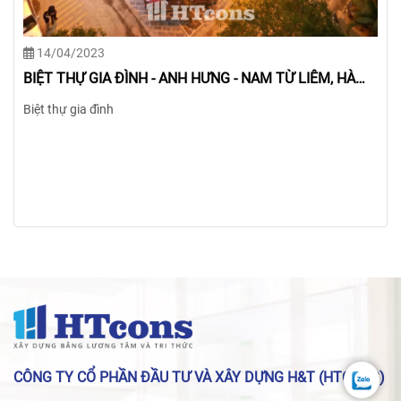
14/04/2023
BIỆT THỰ GIA ĐÌNH - CHỊ ƯNG - TÂY HỒ, HÀ NỘI
Biệt thự gia đình
CÔNG TY CỔ PHẦN ĐẦU TƯ VÀ XÂY DỰNG H&T (HTCONS)