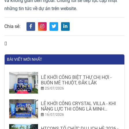
và không gian bên ngoài. Chúng tôi sẽ tiếp tục cập nhật
những tin tức về dự án trên website.
Chia sẻ:
BÀI VIẾT MỚI NHẤT
LỄ KHỞI CÔNG BIỆT THỰ CHỊ HỢI -
BUÔN MÊ THUỘT, ĐẮK LẮK
25/07/2026
LỄ KHỞI CÔNG CRYSTAL VILLA - KHI
NĂNG LỰC THI CÔNG LÀ MINH
CHỨNG
16/07/2026
HTCONS TỔ CHỨC DU LỊCH HÈ 2026 -