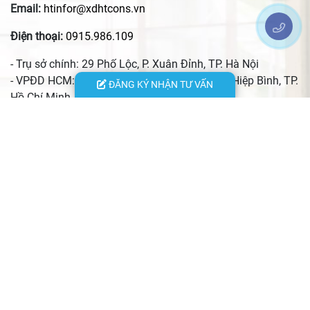
Email:
htinfor@xdhtcons.vn
Điện thoại:
0915.986.109
- Trụ sở chính: 29 Phố Lộc, P. Xuân Đỉnh, TP. Hà Nội
- VPĐD HCM: 24 đường 13, KĐT Vạn Phúc, P. Hiệp Bình, TP.
ĐĂNG KÝ NHẬN TƯ VẤN
Hồ Chí Minh
- VPĐD Hà Tĩnh: 156 đường Nguyễn Du, P. Thành Sen, Tỉnh
Hà Tĩnh
- VPĐD Thái Nguyên: Quyết Thắng, xã Phú Xuyên, tỉnh Thái
Nguyên
- Xưởng nội thất: Số 29/144 An Dương Vương, phường Phú
Thượng, TP. Hà Nội
© 2023 Copyright by xaydunghtcons.vn. All rights reserved. Designed