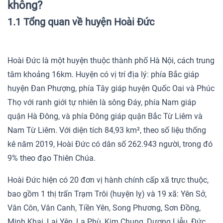
không?
1.1 Tổng quan về huyện Hoài Đức
Hoài Đức là một huyện thuộc thành phố Hà Nội, cách trung
tâm khoảng 16km. Huyện có vị trí địa lý: phía Bắc giáp
huyện Đan Phượng, phía Tây giáp huyện Quốc Oai và Phúc
Thọ với ranh giới tự nhiên là sông Đáy, phía Nam giáp
quận Hà Đông, và phía Đông giáp quận Bắc Từ Liêm và
Nam Từ Liêm. Với diện tích 84,93 km², theo số liệu thống
kê năm 2019, Hoài Đức có dân số 262.943 người, trong đó
9% theo đạo Thiên Chúa.
Hoài Đức hiện có 20 đơn vị hành chính cấp xã trực thuộc,
bao gồm 1 thị trấn Trạm Trôi (huyện lỵ) và 19 xã: Yên Sở,
Vân Côn, Vân Canh, Tiền Yên, Song Phương, Sơn Đồng,
Minh Khai, Lại Yên, La Phù, Kim Chung, Dương Liễu, Đức