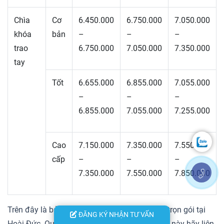
Chìa
Cơ
6.450.000
6.750.000
7.050.000
khóa
bản
–
–
–
trao
6.750.000
7.050.000
7.350.000
tay
Tốt
6.655.000
6.855.000
7.055.000
–
–
–
6.855.000
7.055.000
7.255.000
Cao
7.150.000
7.350.000
7.550.000
cấp
–
–
–
7.350.000
7.550.000
7.850.000
Trên đây là bảng tham khảo báo giá xây nhà trọn gói tại
ĐĂNG KÝ NHẬN TƯ VẤN
Hoài Đức. Quý vị có thêm thắc mắc về dịch vụ này hãy liên