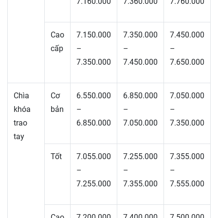
7.160.000
7.360.000
7.760.000
Cao
7.150.000
7.350.000
7.450.000
cấp
–
–
–
7.350.000
7.450.000
7.650.000
Chìa
Cơ
6.550.000
6.850.000
7.050.000
khóa
bản
–
–
–
trao
6.850.000
7.050.000
7.350.000
tay
Tốt
7.055.000
7.255.000
7.355.000
–
–
–
7.255.000
7.355.000
7.555.000
Cao
7.200.000
7.400.000
7.500.000