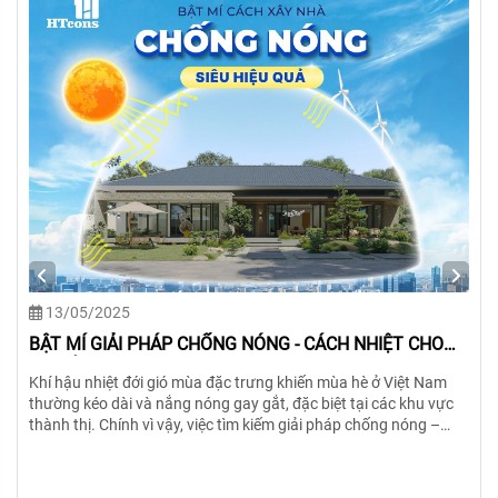
13/05/2025
BẬT MÍ GIẢI PHÁP CHỐNG NÓNG - CÁCH NHIỆT CHO
NHÀ Ở VIỆT NAM
Khí hậu nhiệt đới gió mùa đặc trưng khiến mùa hè ở Việt Nam
thường kéo dài và nắng nóng gay gắt, đặc biệt tại các khu vực
thành thị. Chính vì vậy, việc tìm kiếm giải pháp chống nóng –
cách nhiệt hiệu quả ngay từ khâu thiết kế và thi công là vô cùng
quan trọng. Xem ngay bài viết để biết 6 giải pháp siêu hiệu quả!