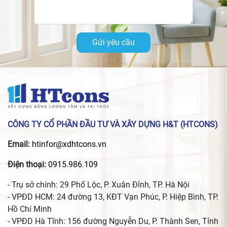
Gửi yêu cầu
CÔNG TY CỔ PHẦN ĐẦU TƯ VÀ XÂY DỰNG H&T (HTCONS)
Email:
htinfor@xdhtcons.vn
Điện thoại:
0915.986.109
- Trụ sở chính: 29 Phố Lộc, P. Xuân Đỉnh, TP. Hà Nội
- VPĐD HCM: 24 đường 13, KĐT Vạn Phúc, P. Hiệp Bình, TP.
Hồ Chí Minh
- VPĐD Hà Tĩnh: 156 đường Nguyễn Du, P. Thành Sen, Tỉnh