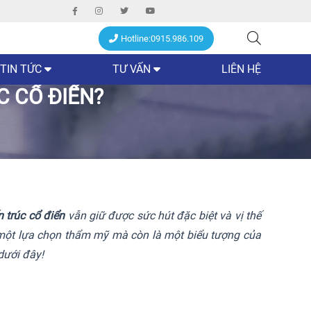
Hotline:0915.986.109
TIN TỨC
TƯ VẤN
LIÊN HỆ
 CỔ ĐIỂN?
 trúc cổ điển
vẫn giữ được sức hút đặc biệt và vị thế
 là một lựa chọn thẩm mỹ mà còn là một biểu tượng của
dưới đây!