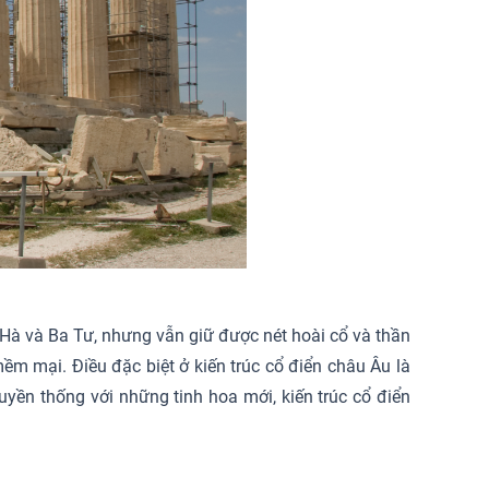
g Hà và Ba Tư, nhưng vẫn giữ được nét hoài cổ và thần
mềm mại. Điều đặc biệt ở kiến trúc cổ điển châu Âu là
ruyền thống với những tinh hoa mới, kiến trúc cổ điển