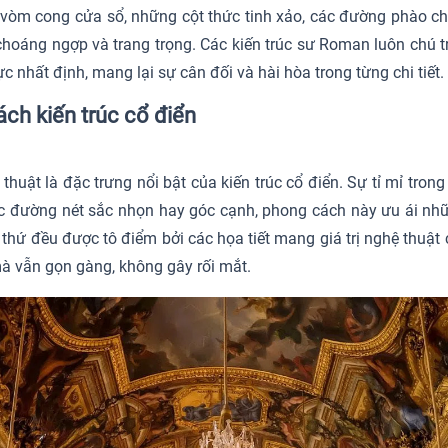
vòm cong cửa sổ, những cột thức tinh xảo, các đường phào chỉ t
hoáng ngợp và trang trọng. Các kiến trúc sư Roman luôn chú tr
 nhất định, mang lại sự cân đối và hài hòa trong từng chi tiết.
ách kiến trúc cổ điển
 thuật là đặc trưng nổi bật của kiến trúc cổ điển. Sự tỉ mỉ tron
 các đường nét sắc nhọn hay góc cạnh, phong cách này ưu ái 
 thứ đều được tô điểm bởi các họa tiết mang giá trị nghệ thuật c
 mà vẫn gọn gàng, không gây rối mắt.