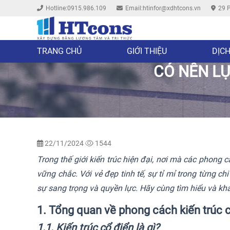
Hotline:0915.986.109
Email:htinfor@xdhtcons.vn
29 P
TRANG CHỦ
GIỚI THIỆU
DỊCH
CÓ NÊN L
22/11/2024
1544
Trong thế giới kiến trúc hiện đại, nơi mà các phong 
vững chắc. Với vẻ đẹp tinh tế, sự tỉ mỉ trong từng c
sự sang trọng và quyền lực. Hãy cùng tìm hiểu và khá
1. Tổng quan về phong cách kiến trúc 
1.1. Kiến trúc cổ điển là gì?