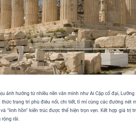
I, chịu ảnh hưởng từ nhiều nền văn minh như Ai Cập cổ đại, Lưỡn
ức trang trí phù điêu nổi, chi tiết, tỉ mỉ cùng các đường nét 
"linh hồn" kiến trúc được thể hiện trọn vẹn. Kết hợp giá trị t
 rộng rãi.