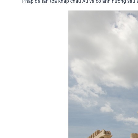
Pháp đã lan tỏa khắp châu Âu và có ảnh hưởng sâu s