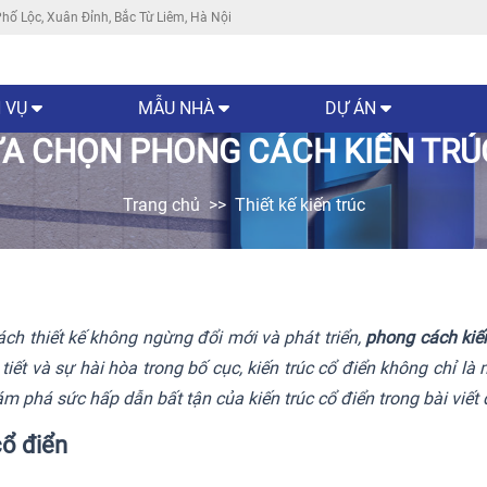
hố Lộc, Xuân Đỉnh, Bắc Từ Liêm, Hà Nội
 VỤ
MẪU NHÀ
DỰ ÁN
ỰA CHỌN PHONG CÁCH KIẾN TRÚC
Trang chủ
Thiết kế kiến trúc
cách thiết kế không ngừng đổi mới và phát triển,
phong cách kiến
hi tiết và sự hài hòa trong bố cục, kiến trúc cổ điển không chỉ
m phá sức hấp dẫn bất tận của kiến trúc cổ điển trong bài viết 
cổ điển