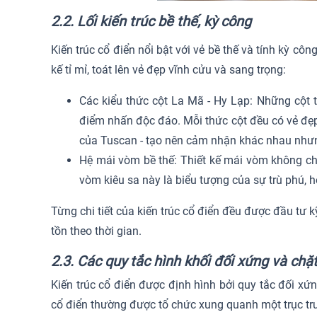
2.2. Lối kiến trúc bề thế, kỳ công
Kiến trúc cổ điển nổi bật với vẻ bề thế và tính kỳ c
kế tỉ mỉ, toát lên vẻ đẹp vĩnh cửu và sang trọng:
Các kiểu thức cột La Mã - Hy Lạp: Những cột 
điểm nhấn độc đáo. Mỗi thức cột đều có vẻ đẹp 
của Tuscan - tạo nên cảm nhận khác nhau nhưn
Hệ mái vòm bề thế: Thiết kế mái vòm không chỉ
vòm kiêu sa này là biểu tượng của sự trù phú, h
Từng chi tiết của kiến trúc cổ điển đều được đầu tư 
tồn theo thời gian.
2.3. Các quy tắc hình khối đối xứng và chặ
Kiến trúc cổ điển được định hình bởi quy tắc đối xứn
cổ điển thường được tổ chức xung quanh một trục tr