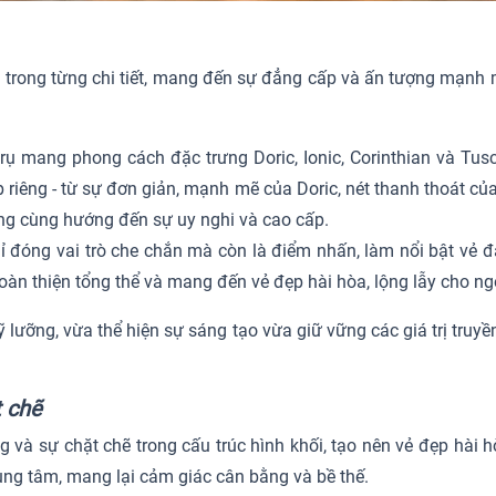
ông trong từng chi tiết, mang đến sự đẳng cấp và ấn tượng mạnh
trụ mang phong cách đặc trưng Doric, Ionic, Corinthian và Tu
riêng - từ sự đơn giản, mạnh mẽ của Doric, nét thanh thoát của
g cùng hướng đến sự uy nghi và cao cấp.
 đóng vai trò che chắn mà còn là điểm nhấn, làm nổi bật vẻ đ
oàn thiện tổng thể và mang đến vẻ đẹp hài hòa, lộng lẫy cho ngô
kỹ lưỡng, vừa thể hiện sự sáng tạo vừa giữ vững các giá trị truy
t chẽ
g và sự chặt chẽ trong cấu trúc hình khối, tạo nên vẻ đẹp hài
ung tâm, mang lại cảm giác cân bằng và bề thế.